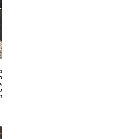
a
a
,
a
m