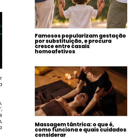
Famosos popularizam gestação
por substituição, e procura
cresce entre casais
homoafetivos
r
a
,
,
e
,
Massagem tântrica: o que é,
a
como funciona e quais cuidados
considerar