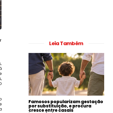
r
Leia Também
,
á
e
,
O
o
Famosos popularizam gestação
e
por substituição, e procura
a
cresce entre casais