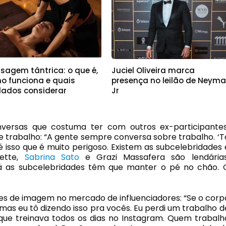
sagem tântrica: o que é,
Juciel Oliveira marca
o funciona e quais
presença no leilão de Neyma
dados considerar
Jr
versas que costuma ter com outros ex-participantes
e trabalho: “A gente sempre conversa sobre trabalho. ‘T
é isso que é muito perigoso. Existem as subcelebridades 
iette,
Sabrina Sato
e Grazi Massafera são lendárias
 Já as subcelebridades têm que manter o pé no chão. 
rões de imagem no mercado de influenciadores: “Se o corp
, mas eu tô dizendo isso pra vocês. Eu perdi um trabalho d
que treinava todos os dias no Instagram. Quem trabalh