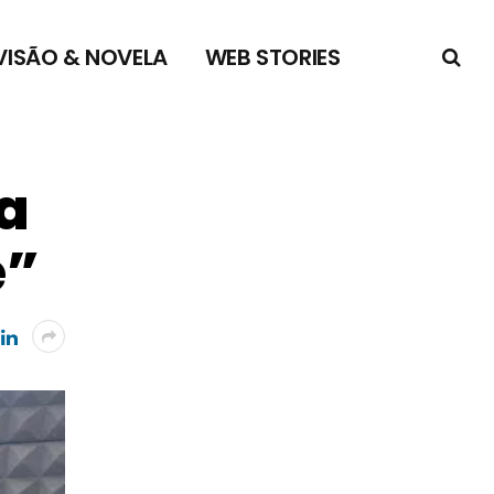
VISÃO & NOVELA
WEB STORIES
na
e”