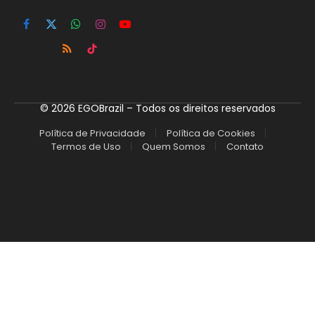
Facebook
X
WhatsApp
Instagram
YouTube
(Twitter)
RSS
TikTok
© 2026 EGOBrazil – Todos os direitos reservados
Política de Privacidade
Política de Cookies
Termos de Uso
Quem Somos
Contato