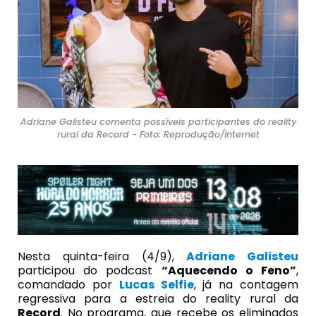
Adriane Galisteu comenta possíveis participantes do reality
rural da Record - Foto: Reprodução/Internet
Nesta quinta-feira (4/9),
Adriane Galisteu
participou do podcast
“Aquecendo o Feno”
,
comandado por
Lucas Selfie
, já na contagem
regressiva para a estreia do reality rural da
Record
. No programa, que recebe os eliminados