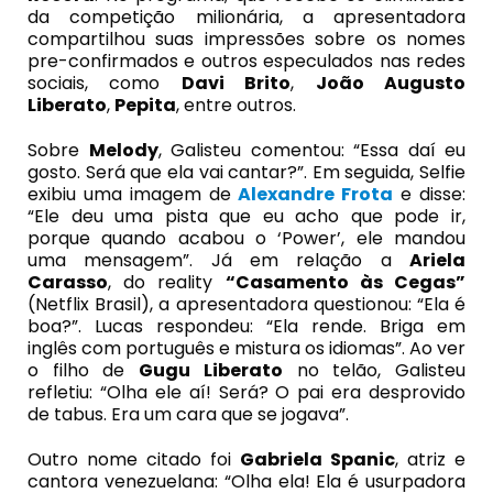
da competição milionária, a apresentadora
compartilhou suas impressões sobre os nomes
pre-confirmados e outros especulados nas redes
sociais, como
Davi Brito
,
João Augusto
Liberato
,
Pepita
, entre outros.
Sobre
Melody
, Galisteu comentou: “Essa daí eu
gosto. Será que ela vai cantar?”. Em seguida, Selfie
exibiu uma imagem de
Alexandre Frota
e disse:
“Ele deu uma pista que eu acho que pode ir,
porque quando acabou o ‘Power’, ele mandou
uma mensagem”. Já em relação a
Ariela
Carasso
, do reality
“Casamento às Cegas”
(Netflix Brasil), a apresentadora questionou: “Ela é
boa?”. Lucas respondeu: “Ela rende. Briga em
inglês com português e mistura os idiomas”. Ao ver
o filho de
Gugu Liberato
no telão, Galisteu
refletiu: “Olha ele aí! Será? O pai era desprovido
de tabus. Era um cara que se jogava”.
Outro nome citado foi
Gabriela Spanic
, atriz e
cantora venezuelana: “Olha ela! Ela é usurpadora