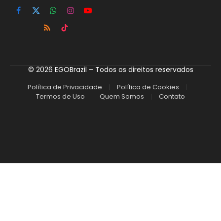
Facebook
X
WhatsApp
Instagram
YouTube
(Twitter)
RSS
TikTok
© 2026 EGOBrazil – Todos os direitos reservados
Política de Privacidade
Política de Cookies
Termos de Uso
Quem Somos
Contato