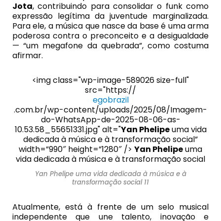
Jota
, contribuindo para consolidar o funk como
expressão legítima da juventude marginalizada.
Para ele, a música que nasce da base é uma arma
poderosa contra o preconceito e a desigualdade
— “um megafone da quebrada”, como costuma
afirmar.
<img class="wp-image-589026 size-full"
src="https://
egobrazil
.com.br/wp-content/uploads/2025/08/Imagem-
do-WhatsApp-de-2025-08-06-as-
10.53.58_55651331.jpg" alt="
Yan Phelipe
uma vida
dedicada à música e à transformação social”
width=”990″ height=”1280″ />
Yan Phelipe
uma
vida dedicada à música e à transformação social
Yan Phelipe uma vida dedicada à música e à
transformação social 11
Atualmente, está à frente de um selo musical
independente que une talento, inovação e