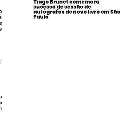
Tiago Brunet comemora
sucesso de sessão de
o
autógrafos de novo livro em São
Paulo
s
s
e
:
o
o
a