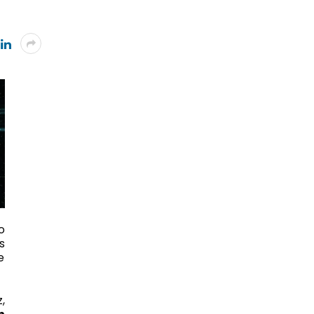
o
s
e
,