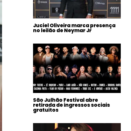
Juciel Oliveira marca presença
no leilão de Neymar Jr
São Julhão Festival abre
retirada de ingressos sociais
gratuitos