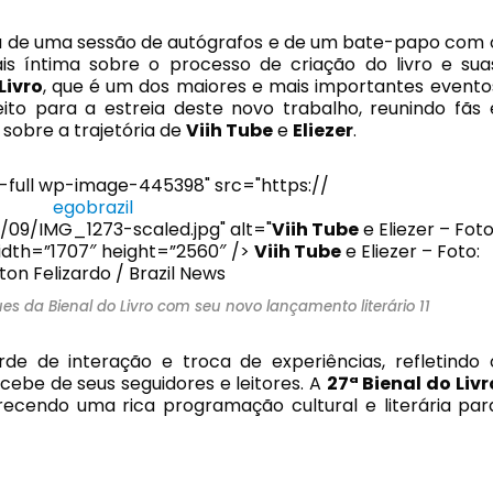
pou de uma sessão de autógrafos e de um bate-papo com 
is íntima sobre o processo de criação do livro e sua
Livro
, que é um dos maiores e mais importantes evento
feito para a estreia deste novo trabalho, reunindo fãs 
 sobre a trajetória de
Viih Tube
e
Eliezer
.
e-full wp-image-445398" src="https://
egobrazil
09/IMG_1273-scaled.jpg" alt="
Viih Tube
e Eliezer – Foto
width=”1707″ height=”2560″ />
Viih Tube
e Eliezer – Foto:
ton Felizardo / Brazil News
ues da Bienal do Livro com seu novo lançamento literário 11
e de interação e troca de experiências, refletindo 
cebe de seus seguidores e leitores. A
27ª Bienal do Livr
ecendo uma rica programação cultural e literária par