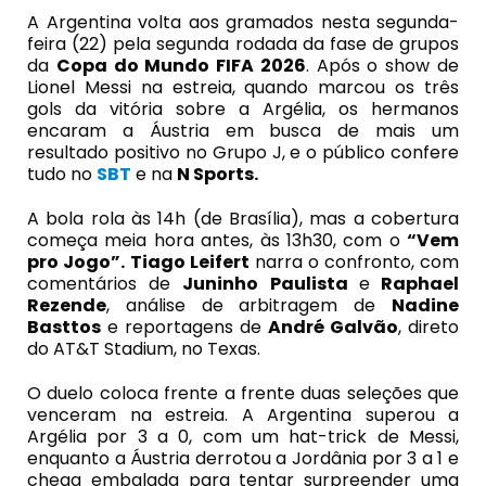
A Argentina volta aos gramados nesta segunda-
feira (22) pela segunda rodada da fase de grupos
da
Copa do Mundo FIFA 2026
. Após o show de
Lionel Messi na estreia, quando marcou os três
gols da vitória sobre a Argélia, os hermanos
encaram a Áustria em busca de mais um
resultado positivo no Grupo J, e o público confere
tudo no
SBT
e na
N Sports.
A bola rola às 14h (de Brasília), mas a cobertura
começa meia hora antes, às 13h30, com o
“Vem
pro Jogo”.
Tiago Leifert
narra o confronto, com
comentários de
Juninho Paulista
e
Raphael
Rezende
, análise de arbitragem de
Nadine
Basttos
e reportagens de
André Galvão
, direto
do AT&T Stadium, no Texas.
O duelo coloca frente a frente duas seleções que
venceram na estreia. A Argentina superou a
Argélia por 3 a 0, com um hat-trick de Messi,
enquanto a Áustria derrotou a Jordânia por 3 a 1 e
chega embalada para tentar surpreender uma