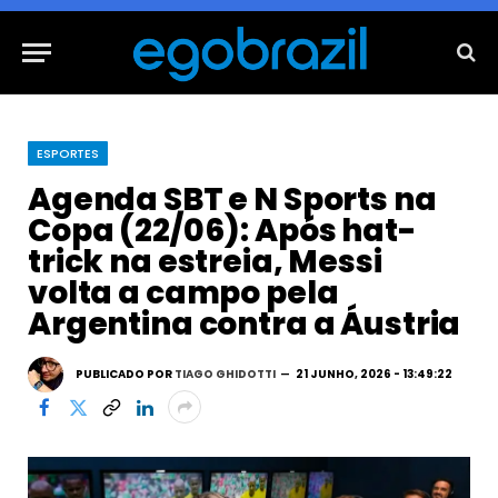
ESPORTES
Agenda SBT e N Sports na
Copa (22/06): Após hat-
trick na estreia, Messi
volta a campo pela
Argentina contra a Áustria
PUBLICADO POR
TIAGO GHIDOTTI
21 JUNHO, 2026 - 13:49:22