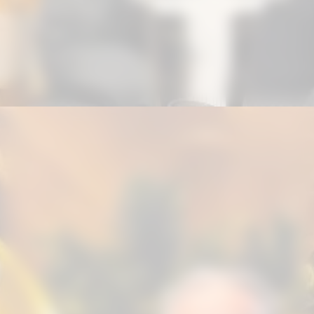
O River Texas concluiu mais uma
edição da Copa Carioca, reunindo
competidores de diversas regiões do
país em um dos principais festivais da
modalidade no estado do Rio de
Janeiro. Realizado na Barra da Tijuca,
o evento movimentou o cenário