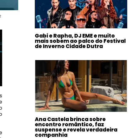
t
Gabi e Rapha, DJ EME e muito
mais sobem ao palco do Festival
de Inverno Cidade Dutra
s
e
o
o
Ana Castela brinca sobre
encontro romântico, faz
suspense e revela verdadeira
e
companhia