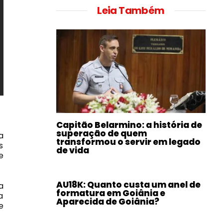
Leia Também
Capitão Belarmino: a história de
superação de quem
a
transformou o servir em legado
s
de vida
e
AU18K: Quanto custa um anel de
a
formatura em Goiânia e
a
Aparecida de Goiânia?
e