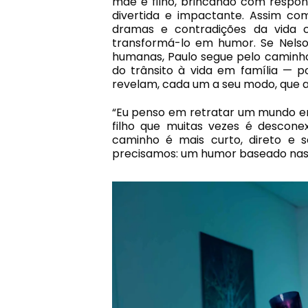
mãe e filho, brincando com respo
divertida e impactante. Assim com
dramas e contradições da vida 
transformá-lo em humor. Se Nelso
humanas, Paulo segue pelo caminho
do trânsito à vida em família — p
revelam, cada um a seu modo, que a 
“Eu penso em retratar um mundo e
filho que muitas vezes é descone
caminho é mais curto, direto e
precisamos: um humor baseado nas pi