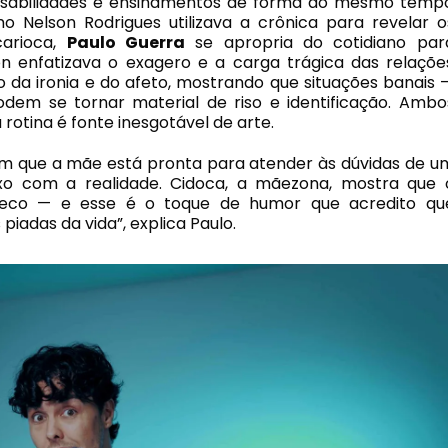
nsabilidades e ensinamentos de forma ao mesmo temp
o Nelson Rodrigues utilizava a crônica para revelar o
carioca,
Paulo Guerra
se apropria do cotidiano par
n enfatizava o exagero e a carga trágica das relaçõe
 da ironia e do afeto, mostrando que situações banais 
odem se tornar material de riso e identificação. Ambo
rotina é fonte inesgotável de arte.
m que a mãe está pronta para atender às dúvidas de u
xo com a realidade. Cidoca, a mãezona, mostra que 
 seco — e esse é o toque de humor que acredito qu
adas da vida”, explica Paulo.