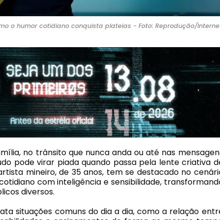
o o humor cotidiano conquista plateias - Foto: Reprodução/Interne
amília, no trânsito que nunca anda ou até nas mensagen
do pode virar piada quando passa pela lente criativa d
artista mineiro, de 35 anos, tem se destacado no cenári
cotidiano com inteligência e sensibilidade, transformand
icos diversos.
lata situações comuns do dia a dia, como a relação entr