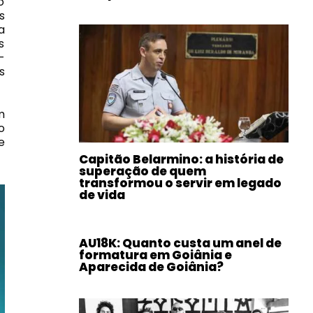
o
s
a
s
—
s
m
o
e
Capitão Belarmino: a história de
superação de quem
transformou o servir em legado
de vida
AU18K: Quanto custa um anel de
formatura em Goiânia e
Aparecida de Goiânia?