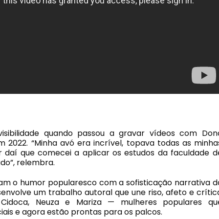
isibilidade quando passou a gravar vídeos com Don
m 2022. “Minha avó era incrível, topava todas as minha
ir daí que comecei a aplicar os estudos da faculdade d
o”, relembra.
am o humor popularesco com a sofisticação narrativa d
nvolve um trabalho autoral que une riso, afeto e crític
 Cidoca, Neuza e Mariza — mulheres populares qu
ais e agora estão prontas para os palcos.