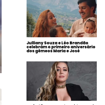
Julliany Souza e Léo Brandão
celebram o primeiro aniversário
dos gêmeos Maria e José