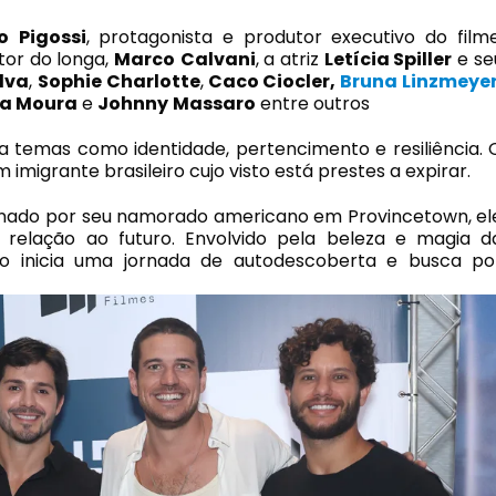
o
Pigossi
, protagonista e produtor executivo do filme
or do longa,
Marco
Calvani
, a atriz
Letícia Spiller
e se
lva
,
Sophie
Charlotte
,
Caco Ciocler,
Bruna Linzmeyer
ha Moura
e
Johnny
Massaro
entre outros
 temas como identidade, pertencimento e resiliência. 
m imigrante brasileiro cujo visto está prestes a expirar.
ado por seu namorado americano em Provincetown, el
relação ao futuro. Envolvido pela beleza e magia d
o inicia uma jornada de autodescoberta e busca po