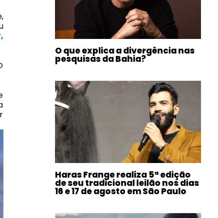
,
u
,
O que explica a divergência nas
pesquisas da Bahia?
O
e
a
r
Haras Frange realiza 5ª edição
de seu tradicional leilão nos dias
16 e 17 de agosto em São Paulo