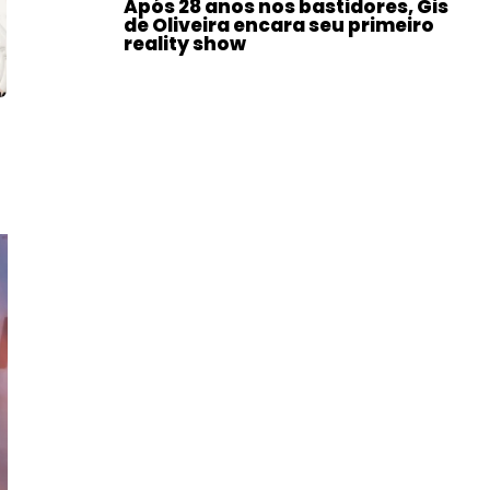
Após 28 anos nos bastidores, Gis
de Oliveira encara seu primeiro
reality show