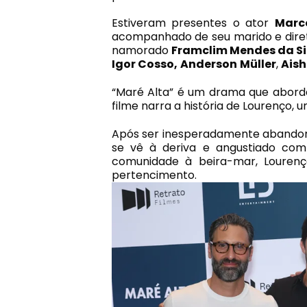
Estiveram presentes o ator
Marc
acompanhado de seu marido e diret
namorado
Framclim Mendes da Si
Igor Cosso,
Anderson
Müller
,
Ais
“Maré Alta” é um drama que aborda
filme narra a história de Lourenço, u
Após ser inesperadamente abandon
se vê à deriva e angustiado com 
comunidade à beira-mar, Lourenç
pertencimento.