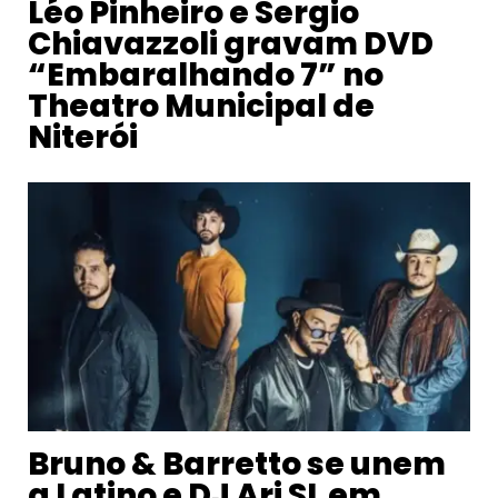
Léo Pinheiro e Sergio
Chiavazzoli gravam DVD
“Embaralhando 7” no
Theatro Municipal de
Niterói
Bruno & Barretto se unem
a Latino e DJ Ari SL em