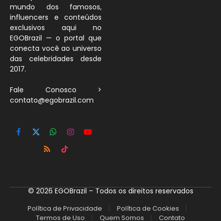
mundo dos famosos,
influencers e conteúdos
exclusivos aqui no
EGOBrazil — o portal que
conecta você ao universo
das celebridades desde
2017.
Fale Conosco >
contato@egobrazil.com
Facebook
X
WhatsApp
Instagram
YouTube
(Twitter)
RSS
TikTok
© 2026 EGOBrazil – Todos os direitos reservados
Política de Privacidade
Política de Cookies
Termos de Uso
Quem Somos
Contato