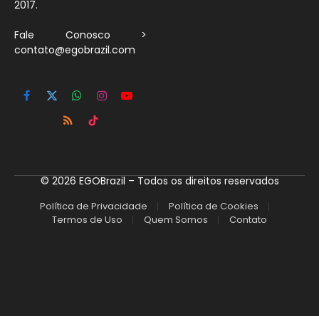
2017.
Fale Conosco >
contato@egobrazil.com
Facebook
X
WhatsApp
Instagram
YouTube
(Twitter)
RSS
TikTok
© 2026 EGOBrazil – Todos os direitos reservados
Política de Privacidade
Política de Cookies
Termos de Uso
Quem Somos
Contato