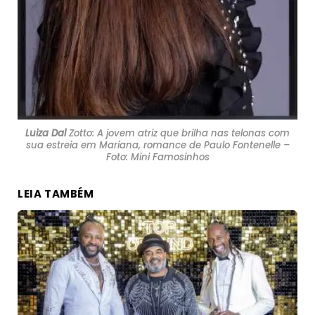
Luiza Dal
Zotto: A jovem atriz que brilha nas telonas com
sua estreia em Mariana, romance de Paulo Fontenelle –
Foto: Mini Famosinhos
LEIA TAMBÉM