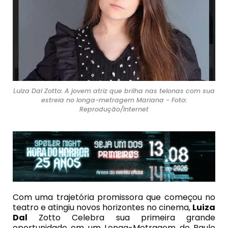
Luiza Dal Zotto: A jovem atriz que brilha nas telonas com sua
estreia no longa-metragem Mariana - Foto:
Reprodução/Internet
Com uma trajetória promissora que começou no
teatro e atingiu novos horizontes no cinema,
Luiza
Dal
Zotto Celebra sua primeira grande
oportunidade em um Longa-Metragem de Paulo