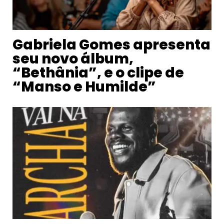
Gabriela Gomes apresenta
seu novo álbum,
“Bethânia”, e o clipe de
“Manso e Humilde”