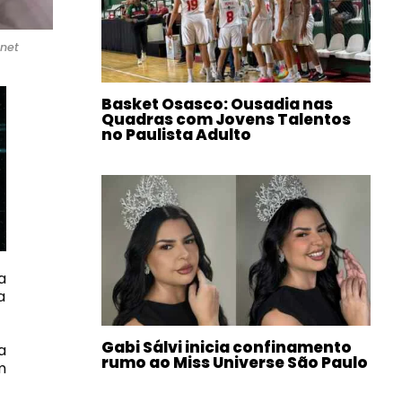
rnet
Basket Osasco: Ousadia nas
Quadras com Jovens Talentos
no Paulista Adulto
a
a
Gabi Sálvi inicia confinamento
a
rumo ao Miss Universe São Paulo
m