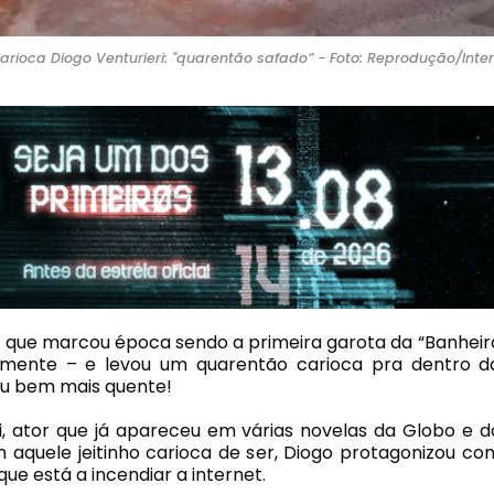
ioca Diogo Venturieri: "quarentão safado” - Foto: Reprodução/Inte
z que marcou época sendo a primeira garota da “Banheir
ralmente – e levou um quarentão carioca pra dentro d
cou bem mais quente!
i, ator que já apareceu em várias novelas da Globo e d
aquele jeitinho carioca de ser, Diogo protagonizou co
ue está a incendiar a internet.