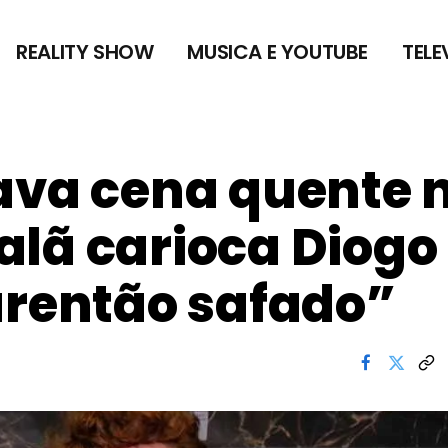
REALITY SHOW
MUSICA E YOUTUBE
TELE
ava cena quente 
lã carioca Diogo
arentão safado”