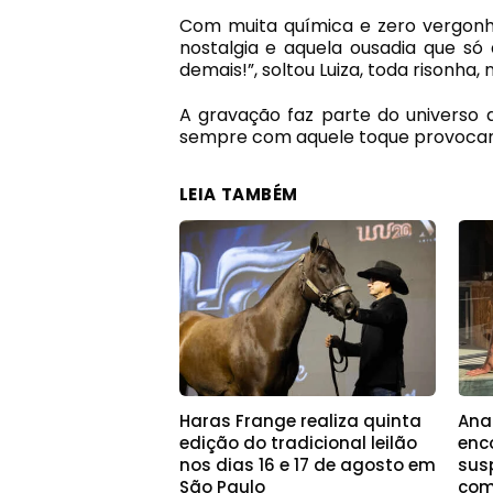
Com muita química e zero vergonha
nostalgia e aquela ousadia que só
demais!”, soltou Luiza, toda risonha, 
A gravação faz parte do universo a
sempre com aquele toque provocan
LEIA TAMBÉM
Haras Frange realiza quinta
Ana
edição do tradicional leilão
enc
nos dias 16 e 17 de agosto em
sus
São Paulo
com