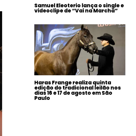
Samuel Eleoterio lança o single e
videoclipe de “Vai na Marcha”
Haras Frange realiza quinta
edição do tradicional leilão nos
dias 16 e 17 de agosto em São
Paulo