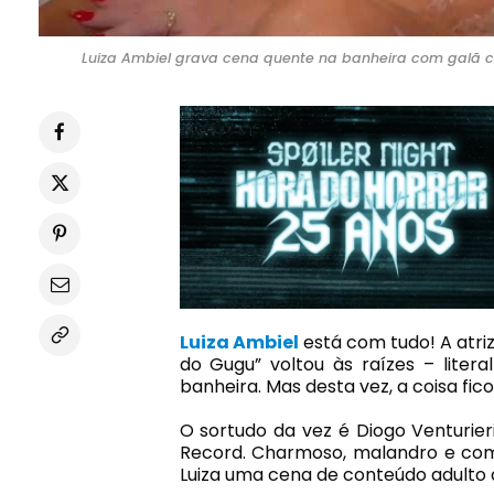
Luiza Ambiel grava cena quente na banheira com galã car
Luiza Ambiel
está com tudo! A atri
do Gugu” voltou às raízes – lite
banheira. Mas desta vez, a coisa fi
O sortudo da vez é Diogo Venturier
Record. Charmoso, malandro e com 
Luiza uma cena de conteúdo adulto q