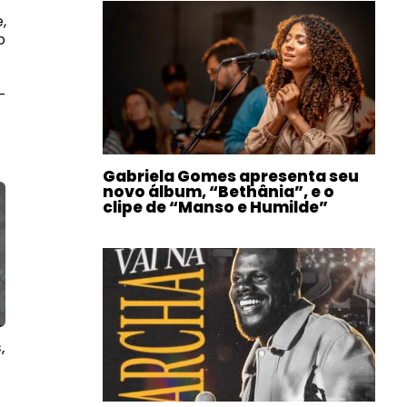
,
o
—
Gabriela Gomes apresenta seu
novo álbum, “Bethânia”, e o
clipe de “Manso e Humilde”
,