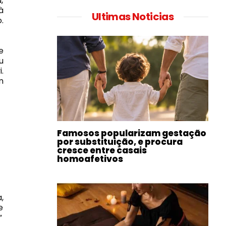
,
à
Ultimas Noticias
.
e
u
.
m
Famosos popularizam gestação
por substituição, e procura
cresce entre casais
homoafetivos
,
e
”