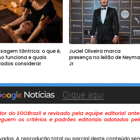
sagem tântrica: o que é,
Juciel Oliveira marca
o funciona e quais
presença no leilão de Neyma
dados considerar
Jr
r do EGOBrazil e revisado pela equipe editorial ante
guem os critérios e padrões editoriais adotados pel
rvados. A reprodução total ou parcial deste conteúdo se