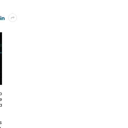
o
e
a
s