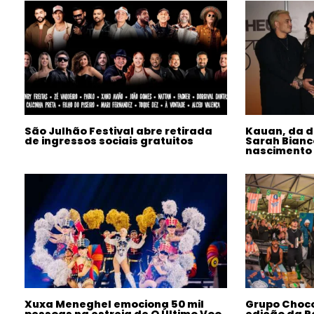
São Julhão Festival abre retirada
Kauan, da d
de ingressos sociais gratuitos
Sarah Bianc
nascimento 
Xuxa Meneghel emociona 50 mil
Grupo Choc
pessoas na estreia de O Último Voo
edição da R