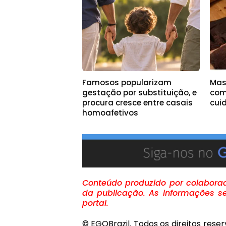
Famosos popularizam
Mas
gestação por substituição, e
com
procura cresce entre casais
cui
homoafetivos
Conteúdo produzido por colaborado
da publicação. As informações se
portal.
© EGOBrazil. Todos os direitos rese