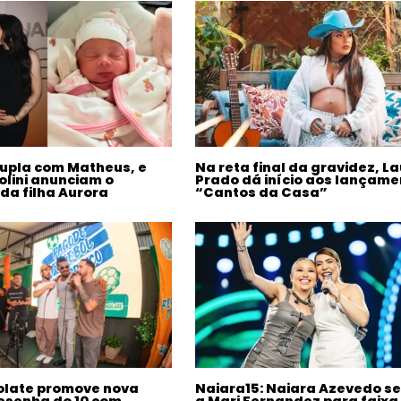
upla com Matheus, e
Na reta final da gravidez, L
olini anunciam o
Prado dá início aos lançame
da filha Aurora
“Cantos da Casa”
olate promove nova
Naiara15: Naiara Azevedo se
esenha do 10 com
a Mari Fernandez para faixa 