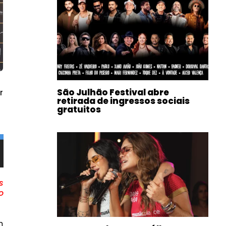
São Julhão Festival abre
r
retirada de ingressos sociais
gratuitos
s
o
m