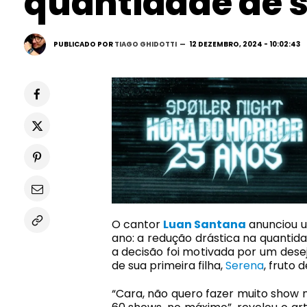
quantidade de 
PUBLICADO POR
TIAGO GHIDOTTI
12 DEZEMBRO, 2024 - 10:02:43
O cantor
Luan Santana
anunciou u
ano: a redução drástica na quantida
a decisão foi motivada por um dese
de sua primeira filha,
Serena
, fruto
“Cara, não quero fazer muito show 