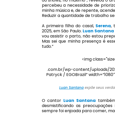
60 shows, no máximo”, revelou o art
percebeu a necessidade de prioriza
minha música e, de repente, acendeu
Reduzir a quantidade de trabalho s
A primeira filha do casal,
Serena
,
2025, em São Paulo.
Luan Santana
vou assistir o parto, não estou pre
Mas sei que minha presença é ess
tudo.”
<img class="siz
.com.br/wp-content/uploads/202
Patryck / EGOBrazil” width=”1080
Luan Santana
expõe seus verda
O cantor
Luan Santana
também 
desmistificando as preocupações in
sempre foi enjoada para comer, mas