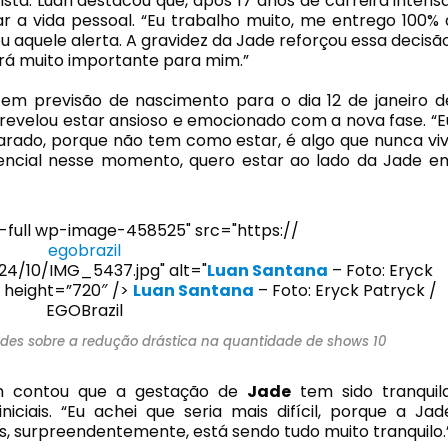
ista. Luan destacou que, após 17 anos de carreira intensa
r a vida pessoal. “Eu trabalho muito, me entrego 100% 
 aquele alerta. A gravidez da Jade reforçou essa decisão
erá muito importante para mim.”
 tem previsão de nascimento para o dia 12 de janeiro d
revelou estar ansioso e emocionado com a nova fase. “E
parado, porque não tem como estar, é algo que nunca vivi
encial nesse momento, quero estar ao lado da Jade e
e-full wp-image-458525" src="https://
egobrazil
4/10/IMG_5437.jpg" alt="
Luan Santana
– Foto: Eryck
″ height=”720″ />
Luan Santana
– Foto: Eryck Patryck /
EGOBrazil
des sobre a redução drástica na quantidade de shows 10
contou que a gestação de
Jade
tem sido tranquila
iciais. “Eu achei que seria mais difícil, porque a Jad
, surpreendentemente, está sendo tudo muito tranquilo.