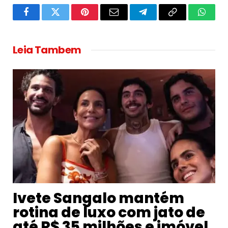
Facebook
Twitter
Pinterest
Email
Telegram
Copy
Whats
Link
Leia Tambem
Ivete Sangalo mantém
rotina de luxo com jato de
até R$ 35 milhões e imóvel