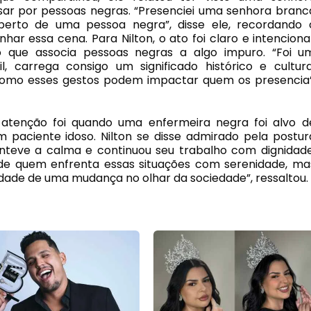
ar por pessoas negras. “Presenciei uma senhora branc
erto de uma pessoa negra”, disse ele, recordando 
ar essa cena. Para Nilton, o ato foi claro e intencional
o que associa pessoas negras a algo impuro. “Foi u
 carrega consigo um significado histórico e cultura
como esses gestos podem impactar quem os presencia”
tenção foi quando uma enfermeira negra foi alvo d
m paciente idoso. Nilton se disse admirado pela postur
anteve a calma e continuou seu trabalho com dignidade
 de quem enfrenta essas situações com serenidade, ma
ade de uma mudança no olhar da sociedade”, ressaltou.