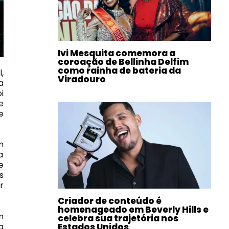
Ivi Mesquita comemora a
coroação de Bellinha Delfim
como rainha de bateria da
,
Viradouro
a
i
e
e
m
a
e
s
r
Criador de conteúdo é
homenageado em Beverly Hills e
m
celebra sua trajetória nos
Estados Unidos
a