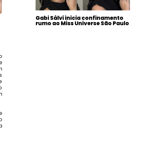
Gabi Sálvi inicia confinamento
rumo ao Miss Universe São Paulo
o
e
m
s
e
o
m
e
o
a