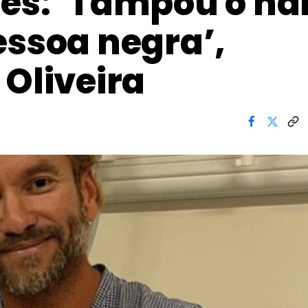
ês: ‘Tampou o nar
essoa negra’,
 Oliveira