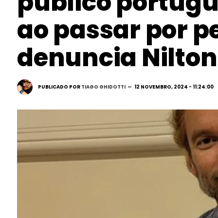
público portugu
ao passar por p
denuncia Nilton
PUBLICADO POR
TIAGO GHIDOTTI
12 NOVEMBRO, 2024 - 11:24:00