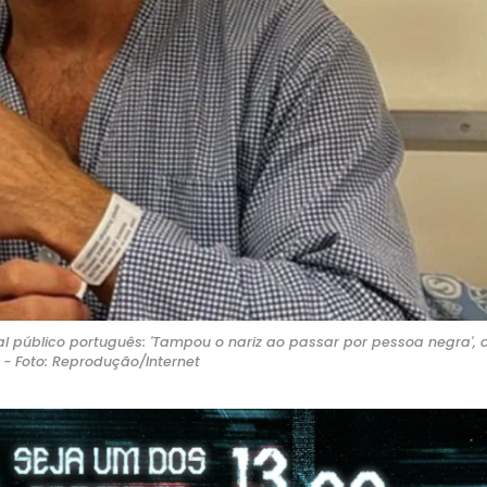
tal público português: 'Tampou o nariz ao passar por pessoa negra',
a - Foto: Reprodução/Internet