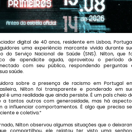
ciador digital de 40 anos, residente em Lisboa, Portugal
guidores uma experiência marcante vivida durante su
o do Serviço Nacional de Saúde (SNS). Nilton, que fo
ico de apendicite aguda, aproveitou o período d
nectado com seu público, respondendo perguntas 
sua saúde.
uidora sobre a presença de racismo em Portugal e
ileira, Nilton foi transparente e ponderado em su
al é uma realidade que ainda persiste. É um país cheio d
e a tantos outros com generosidade, mas há aspecto
am a influenciar comportamentos. É algo que precisa se
iente e coletiva.”
rnado, Nilton observou algumas situações que o deixara
que compartilhou, ele relatou ter visto uma senhor