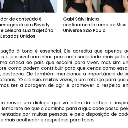
ador de conteúdo é
Gabi Sálvi inicia
enageado em Beverly
confinamento rumo ao Miss
s e celebra sua trajetória
Universe São Paulo
 Estados Unidos
situação à tona é essencial. Ele acredita que apenas a
ões é possível caminhar para uma sociedade mais justa 
 uma crítica ao país que escolhi para viver, mas sim u
sobre como podem contribuir para que cenas como essa
, destacou. Ele também mencionou a importância de s
atórias. “O silêncio, muitas vezes, é um reforço para que 
amos ter a coragem de agir e promover o respeito e
promover um diálogo que vá além da crítica e inspir
m lembrete de que o caminho para a igualdade passa pel
rentadas por muitas pessoas, e pela disposição de cad
 mais acolhedor e respeitoso para todos.