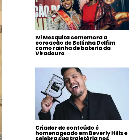
Ivi Mesquita comemora a
coroação de Bellinha Delfim
como rainha de bateria da
Viradouro
Criador de conteúdo é
homenageado em Beverly Hills e
celebra sua trajetória nos