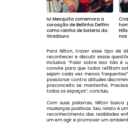
Ivi Mesquita comemora a
Cri
coroação de Bellinha Delfim
hom
como rainha de bateria da
Hill
Viradouro
nos
Para Nilton, trazer esse tipo de 
reconhecer e discutir essas quest
inclusiva. “Falar sobre isso não é
convite para que todos reflitam 
sejam cada vez menos frequentes”
posicionar contra atitudes discrimin
preconceito se mantenha. Precis
todos os espaços”, concluiu.
Com suas palavras, Nilton busca 
mudanças positivas. Seu relato é u
reconhecimento das realidades enf
um em agir e promover um ambiente