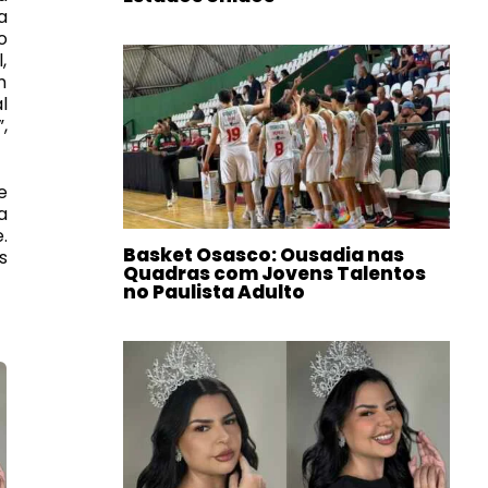
a
o
,
m
l
,
e
a
.
Basket Osasco: Ousadia nas
s
Quadras com Jovens Talentos
no Paulista Adulto