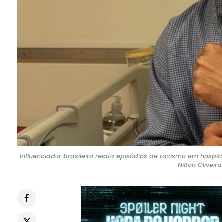
Influenciador brasileiro relata episódios de racismo em hospi
Nilton Oliveir