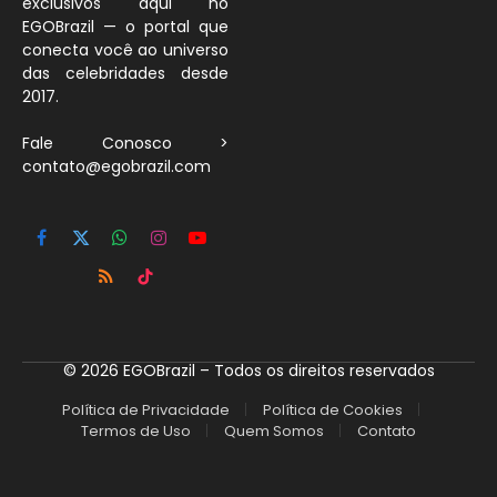
exclusivos aqui no
EGOBrazil — o portal que
conecta você ao universo
das celebridades desde
2017.
Fale Conosco >
contato@egobrazil.com
Facebook
X
WhatsApp
Instagram
YouTube
(Twitter)
RSS
TikTok
© 2026 EGOBrazil – Todos os direitos reservados
Política de Privacidade
Política de Cookies
Termos de Uso
Quem Somos
Contato