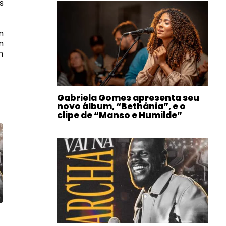
s
m
m
m
Gabriela Gomes apresenta seu
novo álbum, “Bethânia”, e o
clipe de “Manso e Humilde”
a