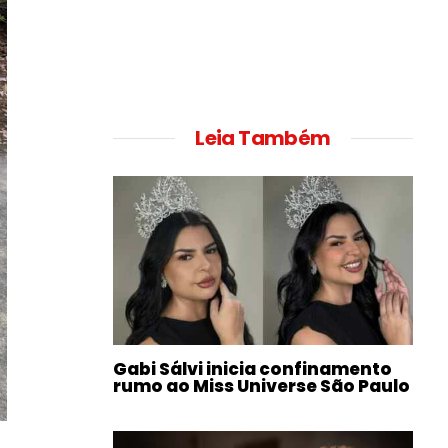
Leia Também
Gabi Sálvi inicia confinamento
rumo ao Miss Universe São Paulo