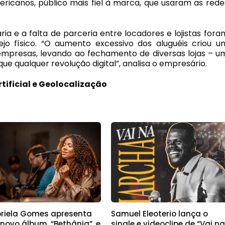
ricanos, público mais fiel à marca, que usaram as rede
ria e a falta de parceria entre locadores e lojistas fora
ejo físico. “O aumento excessivo dos aluguéis criou u
 empresas, levando ao fechamento de diversas lojas – u
que qualquer revolução digital”, analisa o empresário.
rtificial e Geolocalização
riela Gomes apresenta
Samuel Eleoterio lança o
novo álbum, “Bethânia”, e
single e videoclipe de “Vai n