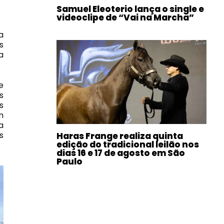
Samuel Eleoterio lança o single e
videoclipe de “Vai na Marcha”
a
s
a
e
s
s
m
a
s
Haras Frange realiza quinta
edição do tradicional leilão nos
dias 16 e 17 de agosto em São
Paulo