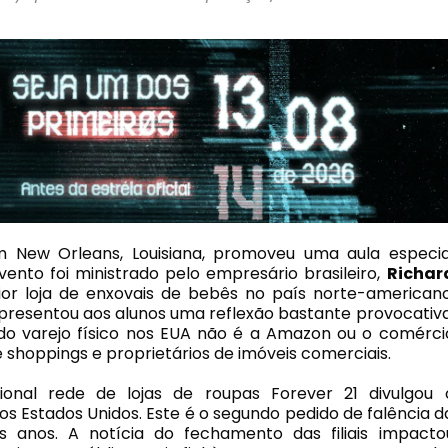
em New Orleans, Louisiana, promoveu uma aula especia
vento foi ministrado pelo empresário brasileiro,
Richar
or loja de enxovais de bebês no país norte-americano
apresentou aos alunos uma reflexão bastante provocativa
 do varejo físico nos EUA não é a Amazon ou o comérci
e shoppings e proprietários de imóveis comerciais.
ional rede de lojas de roupas Forever 21 divulgou 
 Estados Unidos. Este é o segundo pedido de falência d
 anos. A notícia do fechamento das filiais impacto