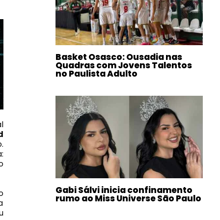
Basket Osasco: Ousadia nas
Quadras com Jovens Talentos
no Paulista Adulto
l
d
.
:
o
Gabi Sálvi inicia confinamento
o
rumo ao Miss Universe São Paulo
a
u