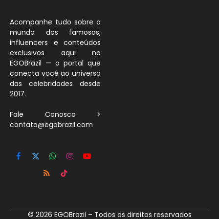
Acompanhe tudo sobre o
mundo dos famosos,
influencers e conteúdos
exclusivos aqui no
EGOBrazil — o portal que
conecta você ao universo
das celebridades desde
2017.
Fale Conosco >
contato@egobrazil.com
Facebook
X
WhatsApp
Instagram
YouTube
(Twitter)
RSS
TikTok
© 2026 EGOBrazil – Todos os direitos reservados