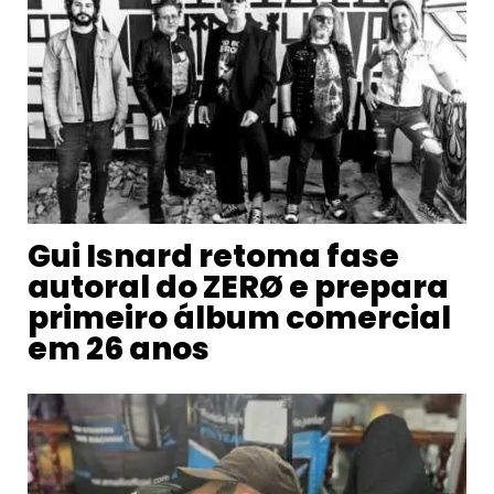
Gui Isnard retoma fase
autoral do ZERØ e prepara
primeiro álbum comercial
em 26 anos