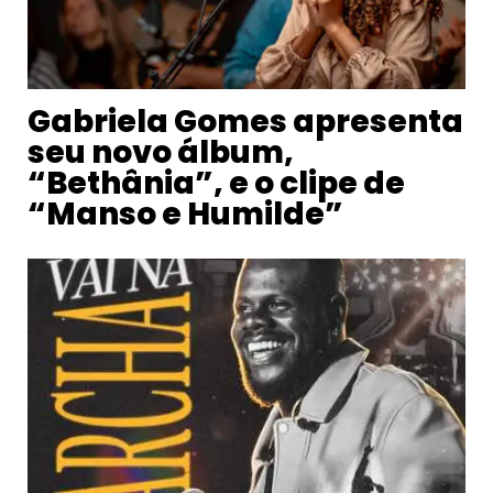
Gabriela Gomes apresenta
seu novo álbum,
“Bethânia”, e o clipe de
“Manso e Humilde”