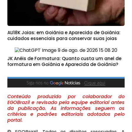
AU18K Joias: em Goiânia e Aparecida de Goiânia:
cuidados essenciais para conservar suas joias
JK Anéis de Formatura: Quanto custa um anel de
formatura em Goiânia e Aparecida de Goiânia?
Conteúdo produzido por colaborador do
EGOBrazil e revisado pela equipe editorial antes
da publicação. As informações seguem os
critérios e padrões editoriais adotados pelo
portal.
© EGOBrazil. Todos os direitos reservados. A