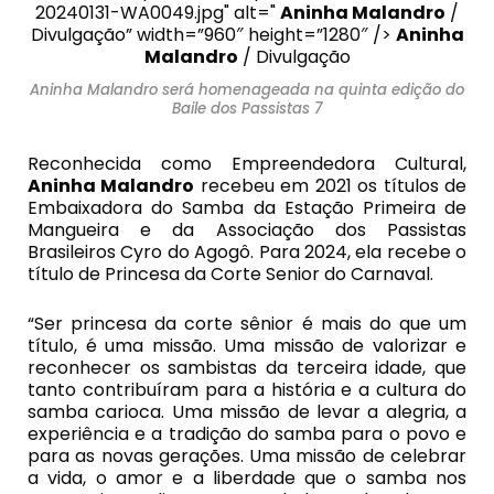
20240131-WA0049.jpg" alt="
Aninha Malandro
/
Divulgação” width=”960″ height=”1280″ />
Aninha
Malandro
/ Divulgação
Aninha Malandro será homenageada na quinta edição do
Baile dos Passistas 7
Reconhecida como Empreendedora Cultural,
Aninha Malandro
recebeu em 2021 os títulos de
Embaixadora do Samba da Estação Primeira de
Mangueira e da Associação dos Passistas
Brasileiros Cyro do Agogô. Para 2024, ela recebe o
título de Princesa da Corte Senior do Carnaval.
“Ser princesa da corte sênior é mais do que um
título, é uma missão. Uma missão de valorizar e
reconhecer os sambistas da terceira idade, que
tanto contribuíram para a história e a cultura do
samba carioca. Uma missão de levar a alegria, a
experiência e a tradição do samba para o povo e
para as novas gerações. Uma missão de celebrar
a vida, o amor e a liberdade que o samba nos