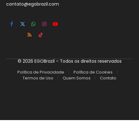
contato@egobrazil.com
Facebook
X
WhatsApp
Instagram
YouTube
(Twitter)
RSS
TikTok
© 2026 EGOBrazil – Todos os direitos reservados
Política de Privacidade
Política de Cookies
Termos de Uso
Quem Somos
Contato