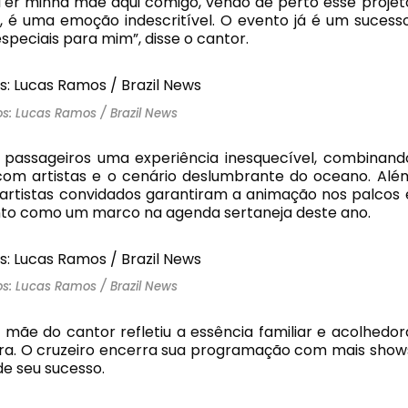
“Ter minha mãe aqui comigo, vendo de perto esse projet
, é uma emoção indescritível. O evento já é um sucesso
eciais para mim”, disse o cantor.
os: Lucas Ramos / Brazil News
passageiros uma experiência inesquecível, combinand
a com artistas e o cenário deslumbrante do oceano. Alé
 artistas convidados garantiram a animação nos palcos 
ento como um marco na agenda sertaneja deste ano.
os: Lucas Ramos / Brazil News
 mãe do cantor refletiu a essência familiar e acolhedor
ira. O cruzeiro encerra sua programação com mais show
e seu sucesso.