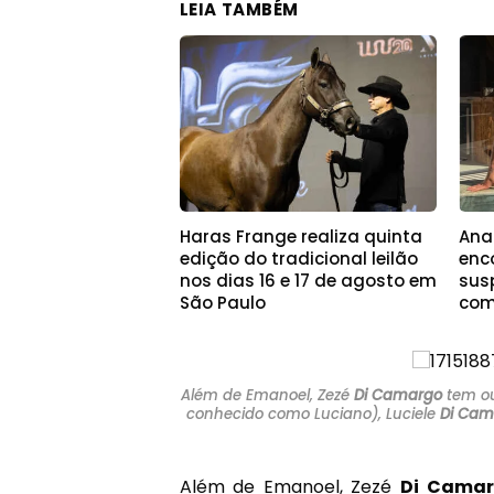
LEIA TAMBÉM
Haras Frange realiza quinta
Ana
edição do tradicional leilão
enc
nos dias 16 e 17 de agosto em
sus
São Paulo
com
Além de Emanoel, Zezé
Di Camargo
tem ou
conhecido como Luciano), Luciele
Di Cam
Além de Emanoel, Zezé
Di Cama