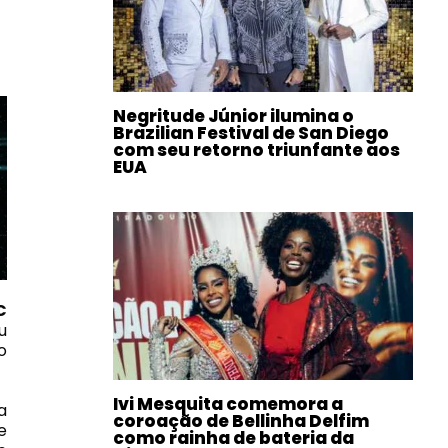
Negritude Júnior ilumina o
Brazilian Festival de San Diego
com seu retorno triunfante aos
EUA
C
u
o
Ivi Mesquita comemora a
a
coroação de Bellinha Delfim
e
como rainha de bateria da