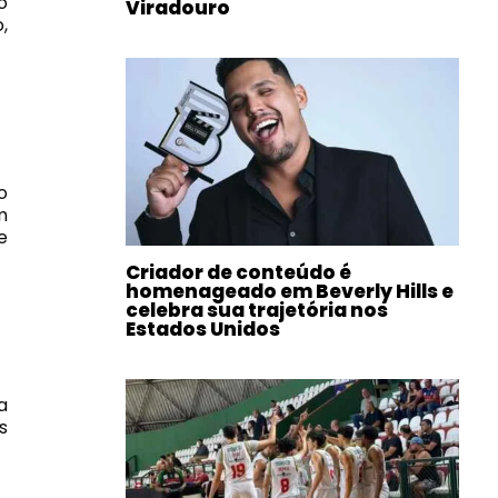
o
Viradouro
,
o
m
e
Criador de conteúdo é
homenageado em Beverly Hills e
celebra sua trajetória nos
Estados Unidos
a
s