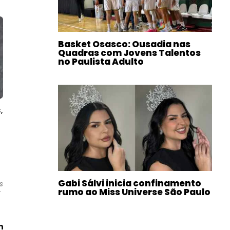
Basket Osasco: Ousadia nas
Quadras com Jovens Talentos
no Paulista Adulto
,
Gabi Sálvi inicia confinamento
s
rumo ao Miss Universe São Paulo
r
n