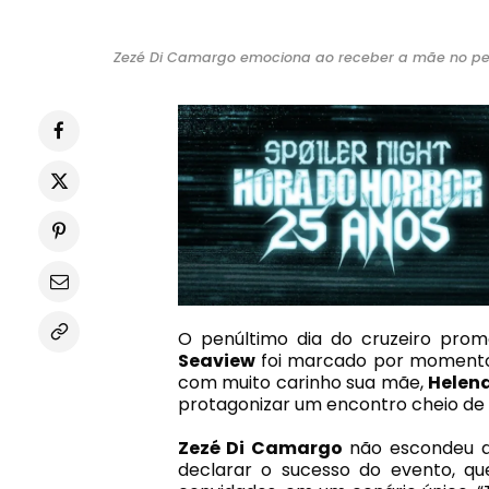
Zezé Di Camargo emociona ao receber a mãe no pen
O penúltimo dia do cruzeiro pro
Seaview
foi marcado por momentos
com muito carinho sua mãe,
Helen
protagonizar um encontro cheio de a
Zezé
Di Camargo
não escondeu a 
declarar o sucesso do evento, qu