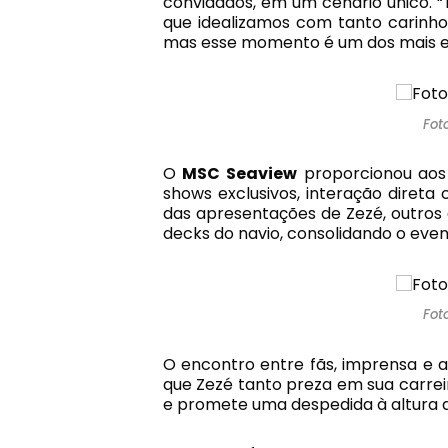
convidados, em um cenário único. 
que idealizamos com tanto carinho
mas esse momento é um dos mais esp
Fot
O
MSC Seaview
proporcionou aos 
shows exclusivos, interação diret
das apresentações de Zezé, outros
decks do navio, consolidando o ev
Fot
O encontro entre fãs, imprensa e a
que Zezé tanto preza em sua carre
e promete uma despedida à altura d