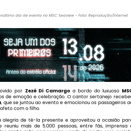
último dia de evento no MSC Seaview - Foto: Reprodução/Internet
movido por
Zezé
Di Camargo
a bordo do luxuoso
MS
 de emoção e celebração. O cantor sertanejo recebe
a
, que se juntou ao evento e emocionou os passageiros a
feto com o filho.
alegria de tê-la presente e aproveitou a ocasião par
e reuniu mais de 5.000 pessoas, entre fãs, imprensa 