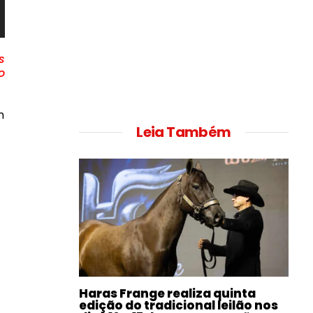
s
o
m
Leia Também
Haras Frange realiza quinta
edição do tradicional leilão nos