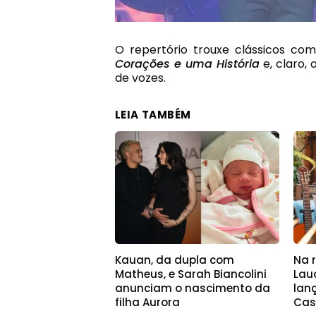
O repertório trouxe clássicos c
Corações e uma História
e, claro, 
de vozes.
LEIA TAMBÉM
Kauan, da dupla com
Na r
Matheus, e Sarah Biancolini
Lau
anunciam o nascimento da
lan
filha Aurora
Cas