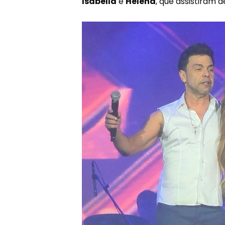
Isabella
e
Helena
, que assistiram 