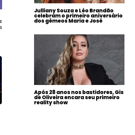
Julliany Souza e Léo Brandão
celebram o primeiro aniversário
dos gêmeos Maria e José
s
s
Após 28 anos nos bastidores, Gis
de Oliveira encara seu primeiro
reality show