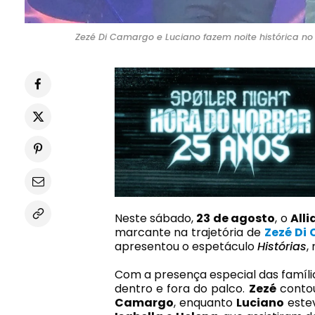
Zezé Di Camargo e Luciano fazem noite histórica no 
Neste sábado,
23 de agosto
, o
All
marcante na trajetória de
Zezé
Di
apresentou o espetáculo
Histórias
,
Com a presença especial das famíli
dentro e fora do palco.
Zezé
conto
Camargo
, enquanto
Luciano
este