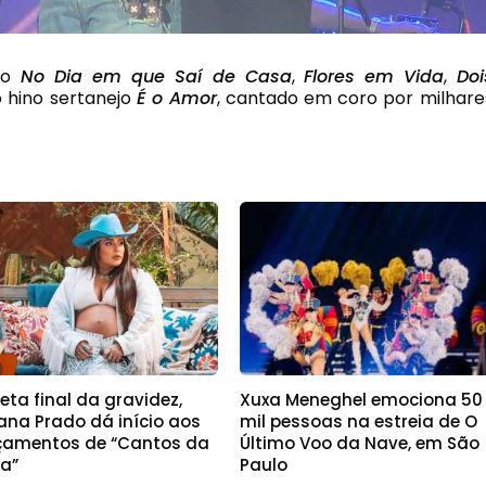
omo
No Dia em que Saí de Casa
,
Flores em Vida
,
Doi
o hino sertanejo
É o Amor
, cantado em coro por milhare
eta final da gravidez,
Xuxa Meneghel emociona 50
ana Prado dá início aos
mil pessoas na estreia de O
çamentos de “Cantos da
Último Voo da Nave, em São
a”
Paulo