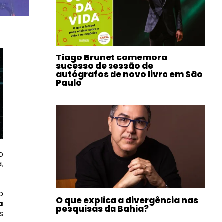
Tiago Brunet comemora
sucesso de sessão de
autógrafos de novo livro em São
Paulo
o
,
o
O que explica a divergência nas
a
pesquisas da Bahia?
s