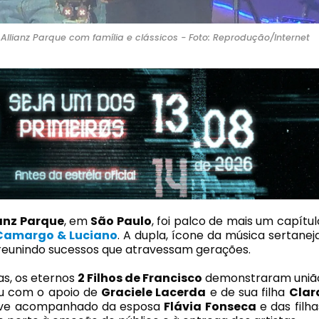
Allianz Parque com família e clássicos - Foto: Reprodução/Internet
ianz Parque
, em
São Paulo
, foi palco de mais um capítul
 Camargo
& Luciano
. A dupla, ícone da música sertaneja
 reunindo sucessos que atravessam gerações.
as, os eternos
2 Filhos de Francisco
demonstraram uniã
u com o apoio de
Graciele Lacerda
e de sua filha
Clar
ve acompanhado da esposa
Flávia Fonseca
e das filha