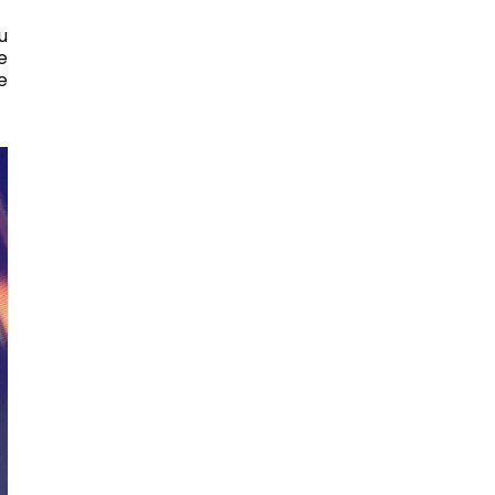
u
e
e