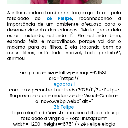
A influenciadora também reforçou que torce pela
felicidade de
Zé Felipe
, reconhecendo a
importância de um ambiente afetuoso para o
desenvolvimento das crianças. “Muito grata dela
estar cuidando, estando lá. Ele estando bem,
estando feliz, é maravilhoso, porque vai dar o
máximo para os filhos. E ela tratando bem os
meus filhos, está tudo incrível, tudo perfeito!”,
afirmou.
<img class="size-full wp-image-621589"
src="https://
egobrazil
.com.br/wp-content/uploads/2025/11/Ze-Felipe-
Surpreende-com-mudanca-de-Visual-Confira-
o-novo.webp.webp" alt="
Zé Felipe
elogia relação de
Vini Jr
. com seus filhos e deseja
felicidade a Virginia – Foto: Instagram”
width=”1200″ height=”675″ /> Zé Felipe elogia