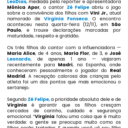
LeoDias
, mediada pela repórter e apresentadora
Mônica Apor
, o cantor
Zé Felipe
abriu o jogo
sobre a convivência dos filhos com
Vini Jr
.
, atual
namorado de
Virginia Fonseca
. O encontro
aconteceu nesta quarta-feira (12/11), em
São
Paulo
, e trouxe declarações marcadas por
maturidade, respeito e gratidão.
Os três filhos do cantor com a influenciadora —
Maria Alice
, de 4 anos,
Maria Flor
, de 3, e
José
Leonardo
, de apenas 1 ano — viajaram
recentemente para
Madri
, na Espanha, onde
conheceram pessoalmente o jogador do
Real
Madrid
. A recepção calorosa das crianças pelo
atleta foi um dos pontos que mais emocionou o
sertanejo.
Segundo
Zé Felipe
, a prioridade absoluta dele e de
Virginia
é garantir que os filhos cresçam
cercados de carinho, cuidado e segurança
emocional. “
Virginia
falou uma coisa que é muito
verdade: a gente se preocupa muito como os
filhos serão tratados. E quando você vê seu filho