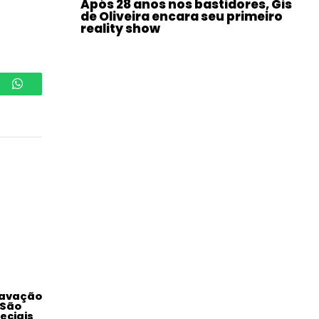
Após 28 anos nos bastidores, Gis
de Oliveira encara seu primeiro
reality show
WhatsApp
ravação
 São
eciais