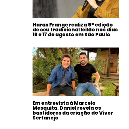
Haras Frange realiza 5ª edição
de seu tradicional leilão nos dias
16 e 17 de agosto em São Paulo
Em entrevista à Marcelo
Mesquita, Daniel revela os
bastidores da criação do Viver
Sertanejo