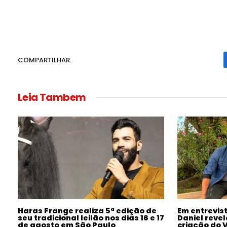
COMPARTILHAR.
Leia Tambem
Haras Frange realiza 5ª edição de
Em entrevis
seu tradicional leilão nos dias 16 e 17
Daniel revel
de agosto em São Paulo
criação do 