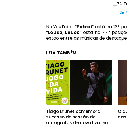
Zé 
No YouTube, “
Patrai
” está na 13ª 
“
Louco, Louco
” está na 77ª posiç
estão entre as músicas de destaque 
LEIA TAMBÉM
Tiago Brunet comemora
O qu
sucesso de sessão de
nas
autógrafos de novo livro em