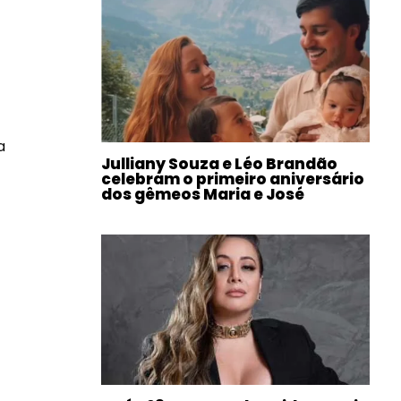
a
Julliany Souza e Léo Brandão
celebram o primeiro aniversário
dos gêmeos Maria e José