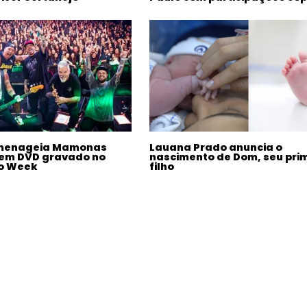
omenageia Mamonas
Lauana Prado anuncia o
 em DVD gravado no
nascimento de Dom, seu pri
to Week
filho