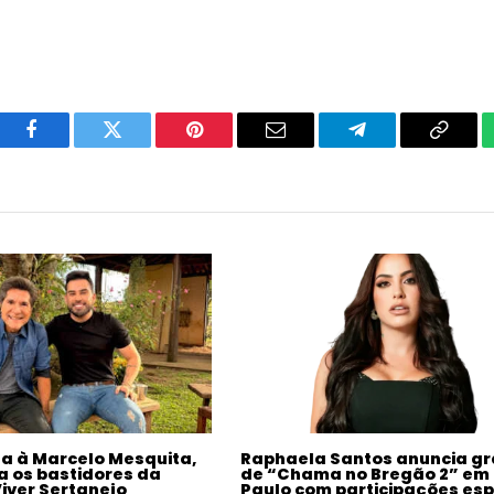
Facebook
Twitter
Pinterest
Email
Telegram
Copy
Link
ta à Marcelo Mesquita,
Raphaela Santos anuncia g
a os bastidores da
de “Chama no Bregão 2” em
Viver Sertanejo
Paulo com participações esp