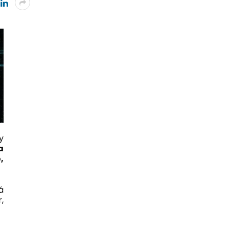
y
a
,
á
,