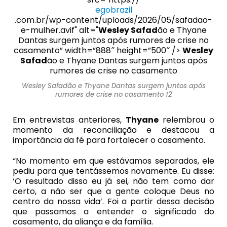
egobrazil
.com.br/wp-content/uploads/2026/05/safadao-
e-mulher.avif" alt="
Wesley Safad
ão e Thyane
Dantas surgem juntos após rumores de crise no
casamento” width=”888″ height=”500″ />
Wesley
Safad
ão e Thyane Dantas surgem juntos após
rumores de crise no casamento
Wesley Safadão e Thyane Dantas surgem juntos após
rumores de crise no casamento 12
Em entrevistas anteriores,
Thyane
relembrou o
momento da reconciliação e destacou a
importância da fé para fortalecer o casamento.
“No momento em que estávamos separados, ele
pediu para que tentássemos novamente. Eu disse:
‘O resultado disso eu já sei, não tem como dar
certo, a não ser que a gente coloque Deus no
centro da nossa vida’. Foi a partir dessa decisão
que passamos a entender o significado do
casamento, da aliança e da família.