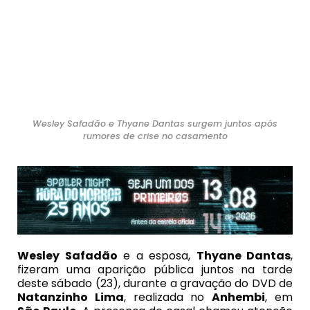
Wesley Safadão e Thyane Dantas surgem juntos após
rumores de crise no casamento
Wesley Safad
ão
e a esposa,
Thyane Dantas
,
fizeram uma aparição pública juntos na tarde
deste sábado (23), durante a gravação do DVD de
Natanzinho Lima
, realizada no
Anhembi
, em