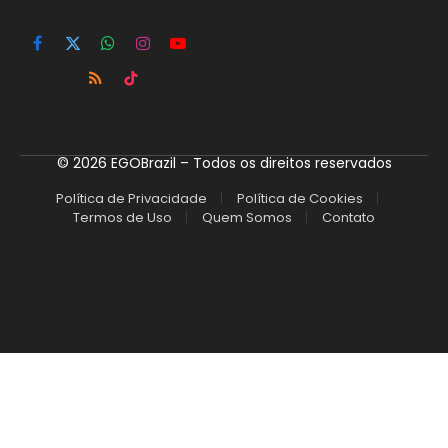
Facebook
X
WhatsApp
Instagram
YouTube
(Twitter)
RSS
TikTok
© 2026 EGOBrazil – Todos os direitos reservados
Política de Privacidade
Política de Cookies
Termos de Uso
Quem Somos
Contato