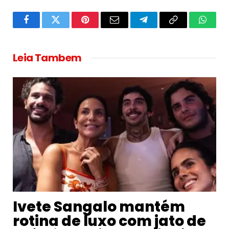
Facebook
Twitter
Pinterest
Email
Telegram
Copy
Whats
Link
Leia Tambem
Ivete Sangalo mantém
rotina de luxo com jato de