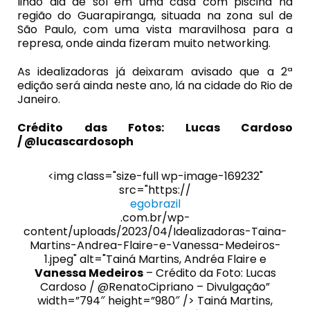
lindo dia de sol em uma casa com piscina na
região do Guarapiranga, situada na zona sul de
São Paulo, com uma vista maravilhosa para a
represa, onde ainda fizeram muito networking.
As idealizadoras já deixaram avisado que a 2ª
edição será ainda neste ano, lá na cidade do Rio de
Janeiro.
Crédito das Fotos: Lucas Cardoso
/ @lucascardosoph
<img class="size-full wp-image-169232"
src="https://
egobrazil
.com.br/wp-
content/uploads/2023/04/Idealizadoras-Taina-
Martins-Andrea-Flaire-e-Vanessa-Medeiros-
1.jpeg" alt="Tainá Martins, Andréa Flaire e
Vanessa Medeiros
– Crédito da Foto: Lucas
Cardoso / @RenatoCipriano – Divulgação”
width=”794″ height=”980″ /> Tainá Martins,