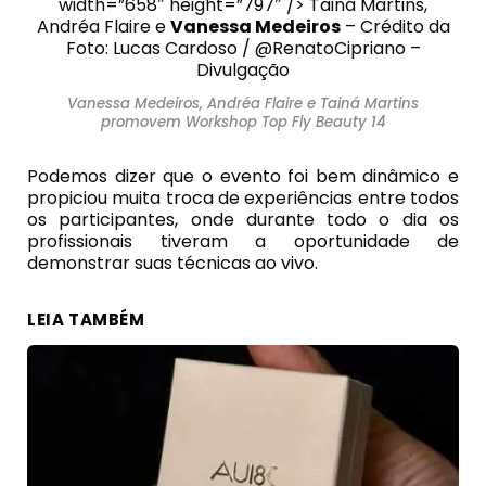
width=”658″ height=”797″ /> Tainá Martins,
Andréa Flaire e
Vanessa Medeiros
– Crédito da
Foto: Lucas Cardoso / @RenatoCipriano –
Divulgação
Vanessa Medeiros, Andréa Flaire e Tainá Martins
promovem Workshop Top Fly Beauty 14
Podemos dizer que o evento foi bem dinâmico e
propiciou muita troca de experiências entre todos
os participantes, onde durante todo o dia os
profissionais tiveram a oportunidade de
demonstrar suas técnicas ao vivo.
LEIA TAMBÉM