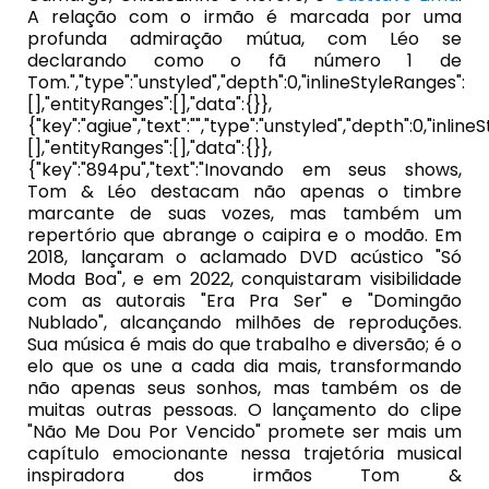
A relação com o irmão é marcada por uma
profunda admiração mútua, com Léo se
declarando como o fã número 1 de
Tom.","type":"unstyled","depth":0,"inlineStyleRanges":
[],"entityRanges":[],"data":{}},
{"key":"agiue","text":"","type":"unstyled","depth":0,"inlin
[],"entityRanges":[],"data":{}},
{"key":"894pu","text":"Inovando em seus shows,
Tom & Léo destacam não apenas o timbre
marcante de suas vozes, mas também um
repertório que abrange o caipira e o modão. Em
2018, lançaram o aclamado DVD acústico "Só
Moda Boa", e em 2022, conquistaram visibilidade
com as autorais "Era Pra Ser" e "Domingão
Nublado", alcançando milhões de reproduções.
Sua música é mais do que trabalho e diversão; é o
elo que os une a cada dia mais, transformando
não apenas seus sonhos, mas também os de
muitas outras pessoas. O lançamento do clipe
"Não Me Dou Por Vencido" promete ser mais um
capítulo emocionante nessa trajetória musical
inspiradora dos irmãos Tom &