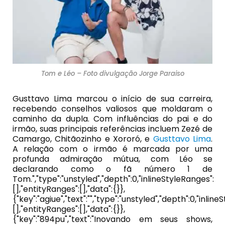
Tom e Léo – Foto divulgação Jorge Paraiso
Gusttavo Lima marcou o início de sua carreira,
recebendo conselhos valiosos que moldaram o
caminho da dupla. Com influências do pai e do
irmão, suas principais referências incluem Zezé de
Camargo, Chitãozinho e Xororó, e
Gusttavo Lima
.
A relação com o irmão é marcada por uma
profunda admiração mútua, com Léo se
declarando como o fã número 1 de
Tom.","type":"unstyled","depth":0,"inlineStyleRanges":
[],"entityRanges":[],"data":{}},
{"key":"agiue","text":"","type":"unstyled","depth":0,"inlin
[],"entityRanges":[],"data":{}},
{"key":"894pu","text":"Inovando em seus shows,