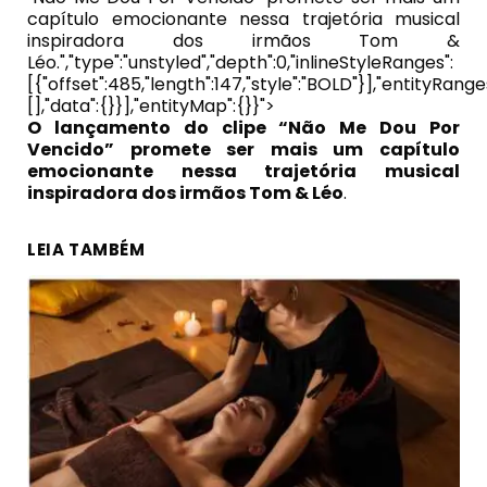
capítulo emocionante nessa trajetória musical
inspiradora dos irmãos Tom &
Léo.","type":"unstyled","depth":0,"inlineStyleRanges":
[{"offset":485,"length":147,"style":"BOLD"}],"entityRange
[],"data":{}}],"entityMap":{}}">
O lançamento do clipe “Não Me Dou Por
Vencido” promete ser mais um capítulo
emocionante nessa trajetória musical
inspiradora dos irmãos Tom & Léo
.
LEIA TAMBÉM