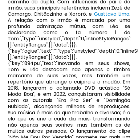
caminho da dupla. Com influências do pai e do
irmão, suas principais referências incluem Zezé de
Camargo, Chitãozinho e Xororó, e
Gusttavo Lima
.
A relação com o irmão é marcada por uma
profunda admiração mútua, com Léo se
declarando como o fã número 1 de
Tom.","type":"unstyled","depth":0,"inlineStyleRanges":
[],"entityRanges":[],"data":{}},
{"key":"agiue","text":"","type":"unstyled","depth":0,"inlin
[],"entityRanges":[],"data":{}},
{"key":"894pu","text":"Inovando em seus shows,
Tom & Léo destacam não apenas o timbre
marcante de suas vozes, mas também um
repertório que abrange o caipira e o modão. Em
2018, lançaram o aclamado DVD acústico "Só
Moda Boa", e em 2022, conquistaram visibilidade
com as autorais "Era Pra Ser" e "Domingão
Nublado", alcançando milhões de reproduções.
Sua música é mais do que trabalho e diversão; é o
elo que os une a cada dia mais, transformando
não apenas seus sonhos, mas também os de
muitas outras pessoas. O lançamento do clipe
"Não Me Dou Por Vencido" promete ser mais um