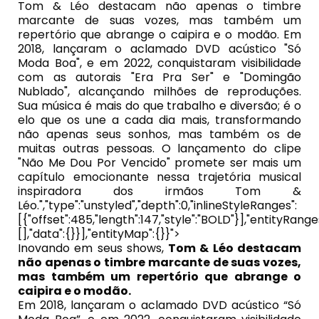
Tom & Léo destacam não apenas o timbre
marcante de suas vozes, mas também um
repertório que abrange o caipira e o modão. Em
2018, lançaram o aclamado DVD acústico "Só
Moda Boa", e em 2022, conquistaram visibilidade
com as autorais "Era Pra Ser" e "Domingão
Nublado", alcançando milhões de reproduções.
Sua música é mais do que trabalho e diversão; é o
elo que os une a cada dia mais, transformando
não apenas seus sonhos, mas também os de
muitas outras pessoas. O lançamento do clipe
"Não Me Dou Por Vencido" promete ser mais um
capítulo emocionante nessa trajetória musical
inspiradora dos irmãos Tom &
Léo.","type":"unstyled","depth":0,"inlineStyleRanges":
[{"offset":485,"length":147,"style":"BOLD"}],"entityRange
[],"data":{}}],"entityMap":{}}">
Inovando em seus shows,
Tom & Léo destacam
não apenas o timbre marcante de suas vozes,
mas também um repertório que abrange o
caipira e o modão.
Em 2018, lançaram o aclamado DVD acústico “Só