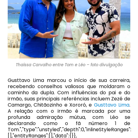
Thaíssa Carvalho entre Tom e Léo – foto divulgação
Gusttavo Lima marcou o início de sua carreira,
recebendo conselhos valiosos que moldaram o
caminho da dupla. Com influências do pai e do
irmão, suas principais referências incluem Zezé de
Camargo, Chitãozinho e Xororó, e
Gusttavo Lima
.
A relação com o irmão é marcada por uma
profunda admiração mútua, com Léo se
declarando como o fã número 1 de
Tom.","type":"unstyled","depth":0,"inlineStyleRanges":
[],"entityRanges":[],"data":{}},