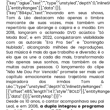
{"key":"agiue","text":"","type":"unstyled","depth":0,"inlin
[],"entityRanges":[],"data":{}},
{"key":"894pu","text":"Inovando em seus shows,
Tom & Léo destacam não apenas o timbre
marcante de suas vozes, mas também um
repertório que abrange o caipira e o modão. Em
2018, lançaram o aclamado DVD acústico "Só
Moda Boa", e em 2022, conquistaram visibilidade
com as autorais "Era Pra Ser" e "Domingão
Nublado", alcançando milhões de reproduções.
Sua música é mais do que trabalho e diversão; é o
elo que os une a cada dia mais, transformando
não apenas seus sonhos, mas também os de
muitas outras pessoas. O lançamento do clipe
"Não Me Dou Por Vencido" promete ser mais um
capítulo emocionante nessa trajetória musical
inspiradora dos irmãos Tom &
Léo.","type":"unstyled","depth":0,"inlineStyleRanges":
[{"offset":485,"length":147,"style":"BOLD"}],"entityRange
[],"data":{}}],"entityMap":{}}">
Desde os 10 anos, o cantor acompanhava seu pai
Leal, e em 2008,
a dupla integrou o programa