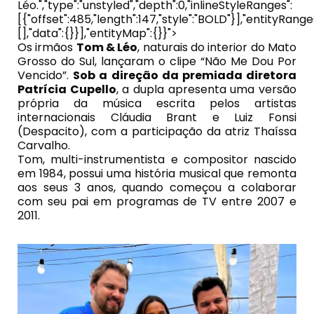
Léo.","type":"unstyled","depth":0,"inlineStyleRanges":
[{"offset":485,"length":147,"style":"BOLD"}],"entityRange
[],"data":{}}],"entityMap":{}}">
Os irmãos
Tom & Léo
, naturais do interior do Mato
Grosso do Sul, lançaram o clipe “Não Me Dou Por
Vencido”.
Sob a direção da premiada diretora
Patrícia Cupello
, a dupla apresenta uma versão
própria da música escrita pelos artistas
internacionais Cláudia Brant e Luiz Fonsi
(Despacito), com a participação da atriz Thaíssa
Carvalho.
Tom, multi-instrumentista e compositor nascido
em 1984, possui uma história musical que remonta
aos seus 3 anos, quando começou a colaborar
com seu pai em programas de TV entre 2007 e
2011.