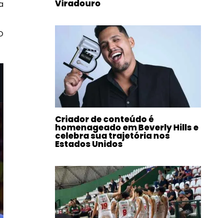
Viradouro
a
O
Criador de conteúdo é
homenageado em Beverly Hills e
celebra sua trajetória nos
Estados Unidos