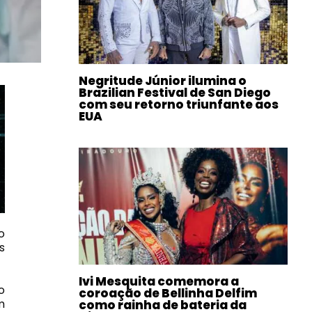
Negritude Júnior ilumina o
Brazilian Festival de San Diego
com seu retorno triunfante aos
EUA
o
s
Ivi Mesquita comemora a
o
coroação de Bellinha Delfim
m
como rainha de bateria da