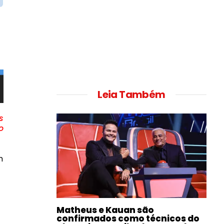
Leia Também
s
o
m
Matheus e Kauan são
confirmados como técnicos do