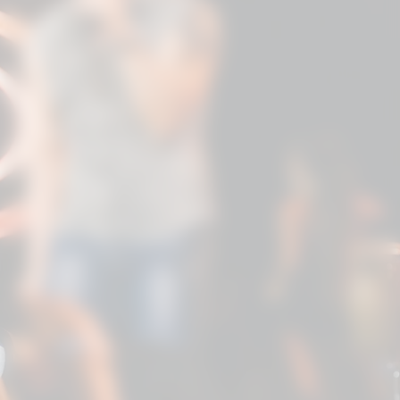
"Irmãos da Lua, Amigos das Estrelas",
que vem conquistando cada vez mais
espaço nos shows.