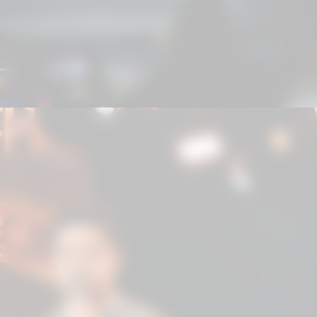
Com repertório que emocionou
diferentes gerações, Zezé colocou o
público para cantar do início ao fim
sucessos como "É o Amor", "Você Vai
Ver", "Saudade Bandida", "Me Leva
Pra Casa", "No Dia Em Que Saí De
Casa", "Menina Veneno" e a atual