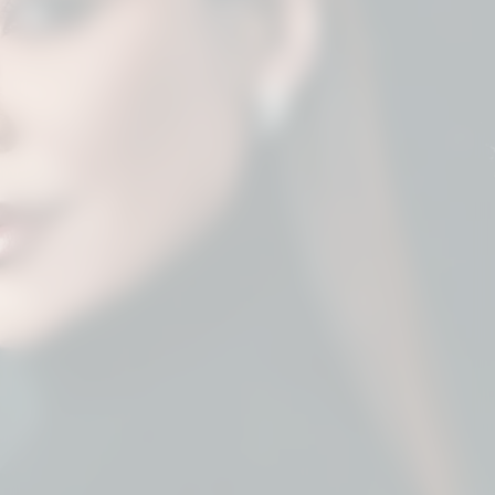
produtora local, que aproveitou a
oportunidade para presenteá-la com
um doce de leite artesanal da marca
Delícias da Boiadeira.