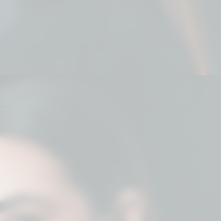
Uma simples parada para abastecer o
barco durante uma pescaria em
Aruanã, Goiás, acabou rendendo um
dos momentos mais comentados da
temporada de Naiara Azevedo.
Enquanto fazia uma pausa no passeio,
a cantora foi surpreendida por uma