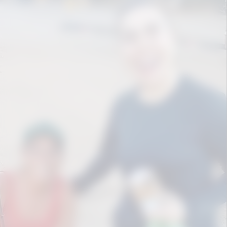
A cena mostra Naiara recebendo o
presente com gratidão, conversando
com a fã e retribuindo o gesto com a
atenção que já se tornou uma de suas
marcas. A repercussão positiva reforça
a conexão construída pela cantora ao
longo da carreira, dentro e fora dos
palcos.