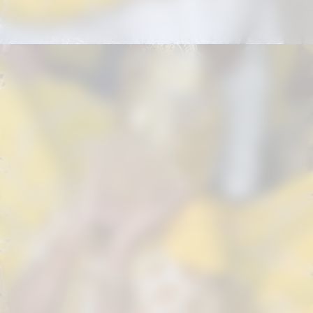
“Foi um momento muito especial.
Estar ao lado de tantos criadores e
pessoas inspiradoras reacendeu minha
luz e fortaleceu ainda mais minha fé.
Foi uma experiência que levarei para a
vida inteira”, relembra.