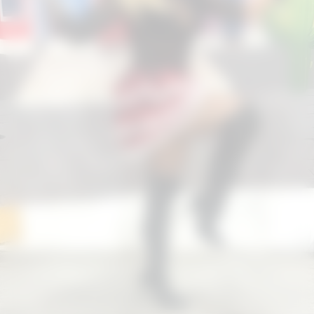
Aproveite para compartilhar clicando no
botão acima!