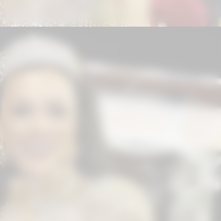
Segundo o profissional, o objetivo é
distribuir os estímulos musculares de
maneira mais estratégica,
promovendo um desenvolvimento
harmonioso entre a parte superior e
inferior do corpo.