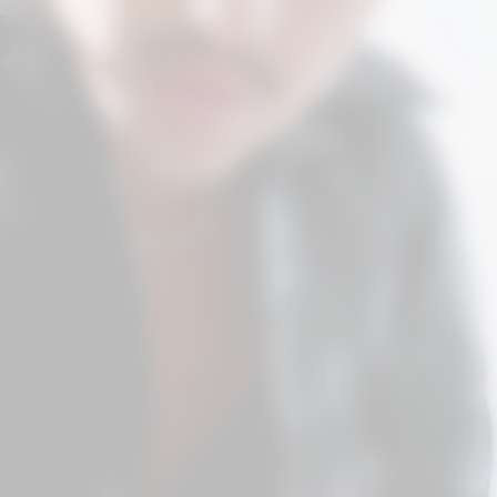
Aproveite para compartilhar clicando no
botão acima!