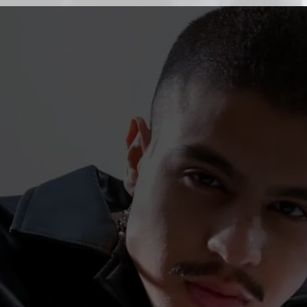
Com uma trajetória construída a partir
de evolução constante,
experimentação e fortalecimento de
identidade artística, JOTTA R chega à
Expo Itaguaí como um dos
representantes de uma geração que
vem ampliando os caminhos da
música urbana brasileira sem abrir
mão das raízes que ajudaram a
construir sua história.