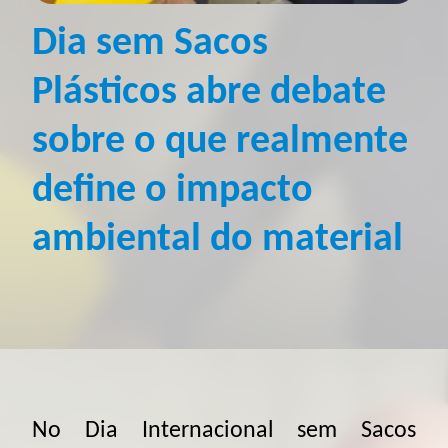
Dia sem Sacos
Plásticos abre debate
sobre o que realmente
define o impacto
ambiental do material
No Dia Internacional sem Sacos