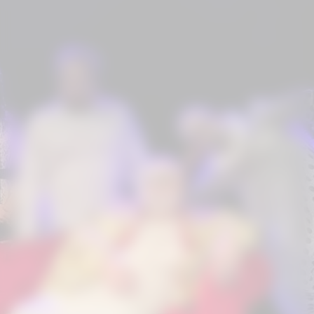
Já o
Selo Empreendedor Cultural
foi
concedido à
Braapa Escola de Atores
,
Pier 66 Films
,
Baiju Productions
,
CONSEG
,
Open Senses Tecnologia e
Educação Ltda.
,
Dr. Thiago de Moraes
,
Start Assessoria
,
Silene Garcia
e
Maria
Emília Genovesi
.