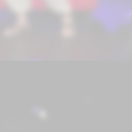
Neste ano, receberam destaque as
prefeituras de
São Bernardo do
Campo
,
Jundiaí
e
Jacareí
, que
confirmaram presença na cerimônia.