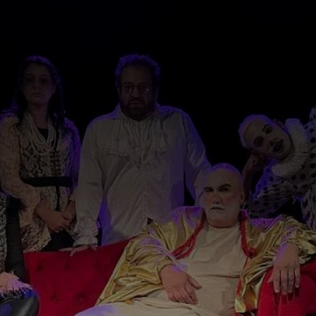
Além das homenagens, a ANCEC
também promove ações culturais por
meio de produções teatrais, como
"O
Beijo no Asfalto"
,
"Bonitinha, mas
Ordinária"
e
"Valsa nº 6"
, todas de
autoria de
Nelson Rodrigues
, com o
objetivo de valorizar e perpetuar a
obra de um dos maiores dramaturgos
brasileiros. Atualmente, a instituição
apresenta a comédia
"Juízo Final"
.