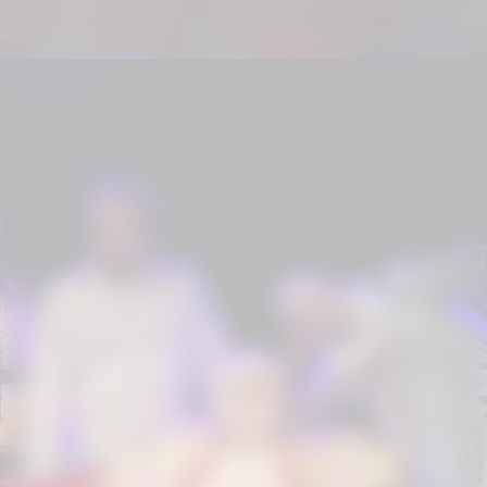
Entre os homenageados com a
Medalha estão
Guilherme Uzeda
,
Nelson Machado
e
Juan Manuel
Tellategui
, que integra o elenco do
espetáculo
"Visita a Domicílio"
,
produção que também foi
homenageada na noite como
referência cultural.