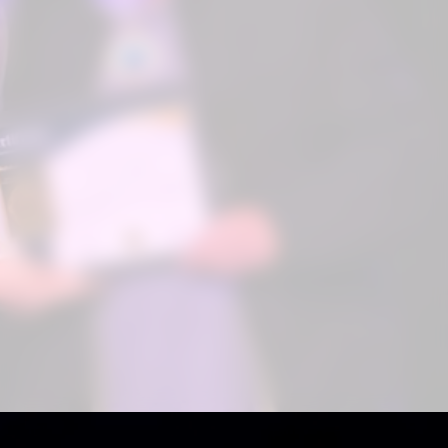
Aproveite para compartilhar clicando no
botão acima!