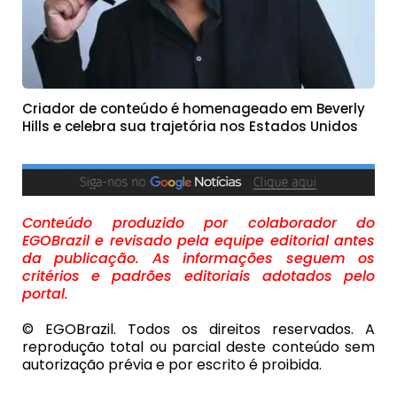
Criador de conteúdo é homenageado em Beverly
Hills e celebra sua trajetória nos Estados Unidos
Conteúdo produzido por colaborador do
EGOBrazil e revisado pela equipe editorial antes
da publicação. As informações seguem os
critérios e padrões editoriais adotados pelo
portal.
© EGOBrazil. Todos os direitos reservados. A
reprodução total ou parcial deste conteúdo sem
autorização prévia e por escrito é proibida.