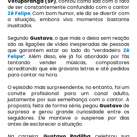
Votuporanga (SP)
, contou como lida com o fato
de ser constantemente confundido com o cantor
Zé Felipe
. Com bom humor, ele diz se divertir com
a situação, embora viva momentos bastante
inusitados.
Segundo
Gustavo
, o que mais o deixa sem reação
são as ligações de vídeo inesperadas de pessoas
que garantem estar ao lado do “verdadeiro
Zé
Felipe
”. Além disso, ele já foi abordado por fãs
tentando vender músicas, compositores
acreditando que ele gravaria letras e até pedidos
para cantar na hora.
O episódio mais surpreendente, no entanto, foi um
convite profissional para um canal adulto,
justamente por sua semelhança com o cantor. A
proposta, feita de forma séria, pegou
Gustavo
de
surpresa e gerou grande curiosidade entre os
seguidores. Ele manteve o suspense por dias
antes de esclarecer a situação.
Na carreira,
Gustavo Padilha
celebrou sua