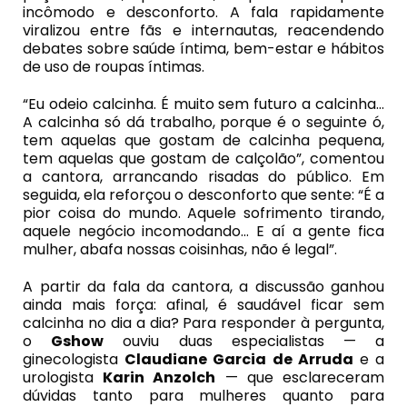
incômodo e desconforto. A fala rapidamente
viralizou entre fãs e internautas, reacendendo
debates sobre saúde íntima, bem-estar e hábitos
de uso de roupas íntimas.
“Eu odeio calcinha. É muito sem futuro a calcinha…
A calcinha só dá trabalho, porque é o seguinte ó,
tem aquelas que gostam de calcinha pequena,
tem aquelas que gostam de calçolão”, comentou
a cantora, arrancando risadas do público. Em
seguida, ela reforçou o desconforto que sente: “É a
pior coisa do mundo. Aquele sofrimento tirando,
aquele negócio incomodando… E aí a gente fica
mulher, abafa nossas coisinhas, não é legal”.
A partir da fala da cantora, a discussão ganhou
ainda mais força: afinal, é saudável ficar sem
calcinha no dia a dia? Para responder à pergunta,
o
Gshow
ouviu duas especialistas — a
ginecologista
Claudiane Garcia de Arruda
e a
urologista
Karin Anzolch
— que esclareceram
dúvidas tanto para mulheres quanto para