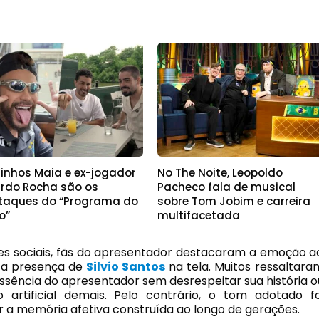
linhos Maia e ex-jogador
No The Noite, Leopoldo
ardo Rocha são os
Pacheco fala de musical
taques do “Programa do
sobre Tom Jobim e carreira
o”
multifacetada
des sociais, fãs do apresentador destacaram a emoção a
 a presença de
Silvio Santos
na tela. Muitos ressaltara
essência do apresentador sem desrespeitar sua história o
rtificial demais. Pelo contrário, o tom adotado fo
 a memória afetiva construída ao longo de gerações.