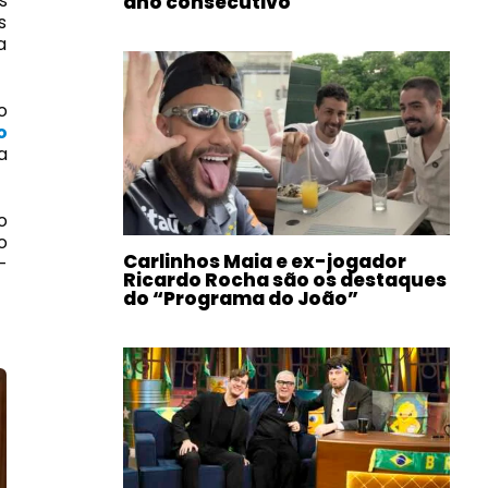
s
ano consecutivo
s
a
o
o
a
o
o
Carlinhos Maia e ex-jogador
—
Ricardo Rocha são os destaques
do “Programa do João”