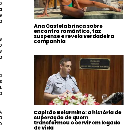
o
a
e
a
Ana Castela brinca sobre
encontro romântico, faz
suspense e revela verdadeira
e
companhia
o
e
a
a
s
,
a
,
Capitão Belarmino: a história de
a
superação de quem
transformou o servir em legado
o
de vida