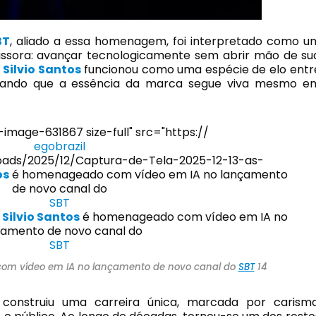
BT
, aliado a essa homenagem, foi interpretado como u
issora: avançar tecnologicamente sem abrir mão de su
e
Silvio Santos
funcionou como uma espécie de elo entr
orçando que a essência da marca segue viva mesmo e
image-631867 size-full" src="https://
egobrazil
oads/2025/12/Captura-de-Tela-2025-12-13-as-
os
é homenageado com vídeo em IA no lançamento
de novo canal do
SBT
>
Silvio Santos
é homenageado com vídeo em IA no
çamento de novo canal do
SBT
m vídeo em IA no lançamento de novo canal do
SBT
14
construiu uma carreira única, marcada por carisma