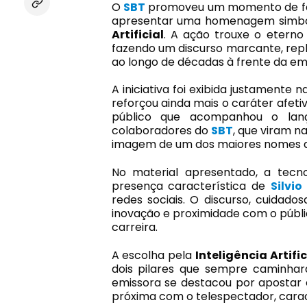
O
SBT
promoveu um momento de for
apresentar uma homenagem simbó
Artificial
. A ação trouxe o eterno
fazendo um discurso marcante, reple
ao longo de décadas à frente da em
A iniciativa foi exibida justamente
reforçou ainda mais o caráter afeti
público que acompanhou o lanç
colaboradores do
SBT
, que viram n
imagem de um dos maiores nomes da
No material apresentado, a tecnol
presença característica de
Silvio
redes sociais. O discurso, cuidad
inovação e proximidade com o públ
carreira.
A escolha pela
Inteligência Artific
dois pilares que sempre caminhar
emissora se destacou por apostar 
próxima com o telespectador, caract