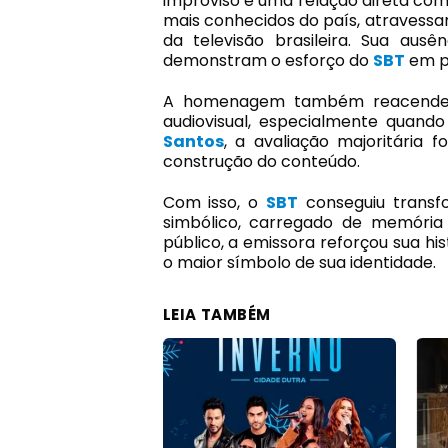
improviso e uma relação direta com
mais conhecidos do país, atravess
da televisão brasileira. Sua ausê
demonstram o esforço do
SBT
em pr
A homenagem também reacende
audiovisual, especialmente quando
Santos
, a avaliação majoritária 
construção do conteúdo.
Com isso, o
SBT
conseguiu trans
simbólico, carregado de memóri
público, a emissora reforçou sua h
o maior símbolo de sua identidade.
LEIA TAMBÉM