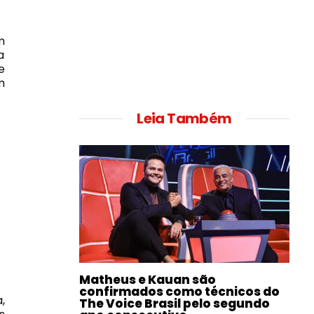
m
a
e
m
Leia Também
Matheus e Kauan são
confirmados como técnicos do
,
The Voice Brasil pelo segundo