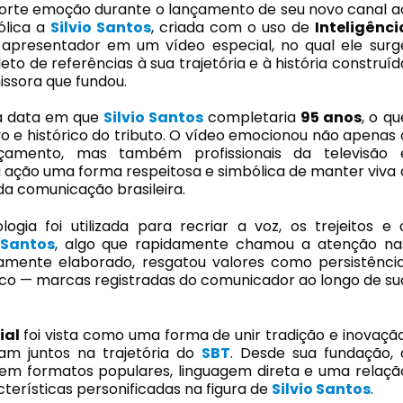
te emoção durante o lançamento de seu novo canal a
lica a
Silvio Santos
, criada com o uso de
Inteligênci
 apresentador em um vídeo especial, no qual ele surg
to de referências à sua trajetória e à história construíd
issora que fundou.
 na data em que
Silvio Santos
completaria
95 anos
, o qu
vo e histórico do tributo. O vídeo emocionou não apenas 
amento, mas também profissionais da televisão 
a ação uma forma respeitosa e simbólica de manter viva 
 comunicação brasileira.
ogia foi utilizada para recriar a voz, os trejeitos e 
 Santos
, algo que rapidamente chamou a atenção na
osamente elaborado, resgatou valores como persistência
ico — marcas registradas do comunicador ao longo de su
ial
foi vista como uma forma de unir tradição e inovação
am juntos na trajetória do
SBT
. Desde sua fundação, 
em formatos populares, linguagem direta e uma relaçã
erísticas personificadas na figura de
Silvio Santos
.