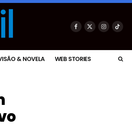
Facebook
X
Instagram
TikTok
(Twitter)
VISÃO & NOVELA
WEB STORIES
m
vo