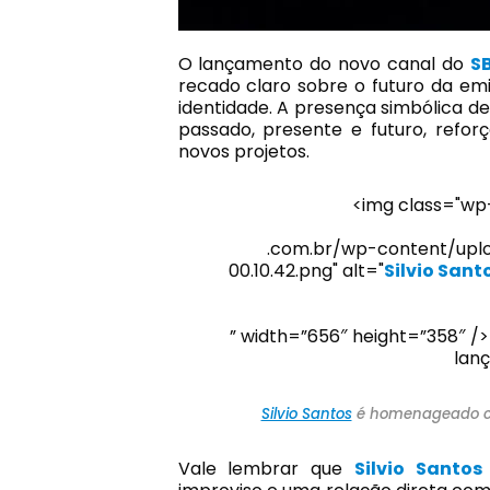
O lançamento do novo canal do
S
recado claro sobre o futuro da em
identidade. A presença simbólica d
passado, presente e futuro, ref
novos projetos.
<img class="wp-
.com.br/wp-content/upl
00.10.42.png" alt="
Silvio Sant
” width=”656″ height=”358″ /
lan
Silvio Santos
é homenageado co
Vale lembrar que
Silvio Santos