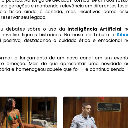
 o público. Ao longo de décadas, tornou-se um dos rosto
ando gerações e mantendo relevância em diferentes fase
ncia física ainda é sentida, mas iniciativas como ess
eservar seu legado.
u debates sobre o uso da
Inteligência Artificial
n
 envolve figuras históricas. No caso do tributo a
Silvi
foi positiva, destacando o cuidado ético e emocional n
formar o lançamento de um novo canal em um event
a e emoção. Mais do que apresentar uma novidade a
istória e homenageou aquele que foi — e continua sendo 