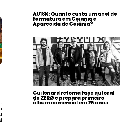
AU18K: Quanto custa um anel de
formatura em Goiânia e
Aparecida de Goiânia?
Gui Isnard retoma fase autoral
do ZERØ e prepara primeiro
álbum comercial em 26 anos
o
m
u
i