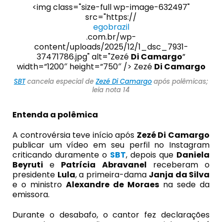
<img class="size-full wp-image-632497"
src="https://
egobrazil
.com.br/wp-
content/uploads/2025/12/1_dsc_7931-
37471786.jpg" alt="Zezé
Di Camargo
”
width=”1200″ height=”750″ /> Zezé
Di Camargo
SBT
cancela especial de
Zezé Di Camargo
após polêmicas;
leia nota 14
Entenda a polêmica
A controvérsia teve início após
Zezé
Di Camargo
publicar um vídeo em seu perfil no Instagram
criticando duramente o
SBT
, depois que
Daniela
Beyruti
e
Patrícia Abravanel
receberam o
presidente
Lula
, a primeira-dama
Janja da Silva
e o ministro
Alexandre de Moraes
na sede da
emissora.
Durante o desabafo, o cantor fez declarações