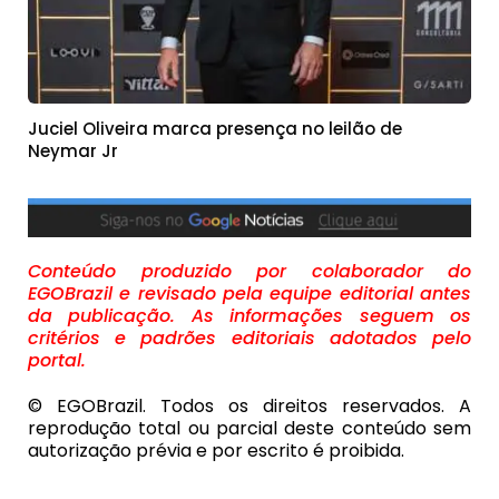
Juciel Oliveira marca presença no leilão de
Neymar Jr
Conteúdo produzido por colaborador do
EGOBrazil e revisado pela equipe editorial antes
da publicação. As informações seguem os
critérios e padrões editoriais adotados pelo
portal.
© EGOBrazil. Todos os direitos reservados. A
reprodução total ou parcial deste conteúdo sem
autorização prévia e por escrito é proibida.