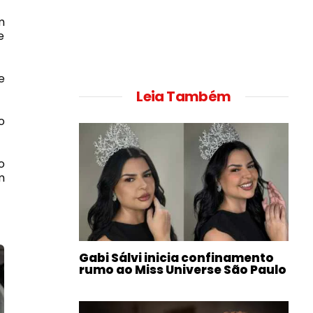
m
e
e
Leia Também
o
o
m
Gabi Sálvi inicia confinamento
rumo ao Miss Universe São Paulo