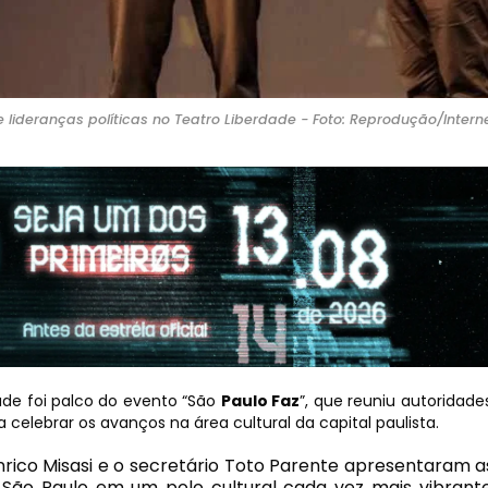
e lideranças políticas no Teatro Liberdade - Foto: Reprodução/Intern
ade foi palco do evento “São
Paulo Faz
”, que reuniu autoridades
 celebrar os avanços na área cultural da capital paulista.
nrico Misasi e o secretário Toto Parente apresentaram a
 São Paulo em um polo cultural cada vez mais vibrante