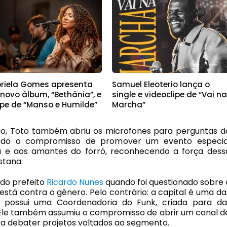
riela Gomes apresenta
Samuel Eleoterio lança o
novo álbum, “Bethânia”, e
single e videoclipe de “Vai n
ipe de “Manso e Humilde”
Marcha”
go, Toto também abriu os microfones para perguntas d
rmado o compromisso de promover um evento especia
 e aos amantes do forró, reconhecendo a força dess
stana.
 do prefeito
Ricardo Nunes
quando foi questionado sobre 
stá contra o gênero. Pelo contrário: a capital é uma da
 possui uma Coordenadoria do Funk, criada para da
Ele também assumiu o compromisso de abrir um canal d
a debater projetos voltados ao segmento.