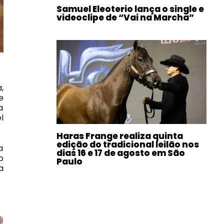
Samuel Eleoterio lança o single e
videoclipe de “Vai na Marcha”
,
e
a
l
Haras Frange realiza quinta
edição do tradicional leilão nos
a
dias 16 e 17 de agosto em São
o
Paulo
a