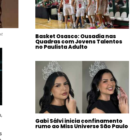
et
Basket Osasco: Ousadia nas
Quadras com Jovens Talentos
no Paulista Adulto
,
Gabi Sálvi inicia confinamento
rumo ao Miss Universe São Paulo
s
,