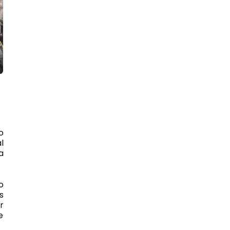
a
o
l
a
o
s
r
e