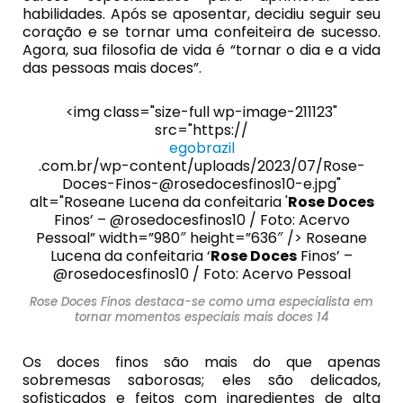
habilidades. Após se aposentar, decidiu seguir seu
coração e se tornar uma confeiteira de sucesso.
Agora, sua filosofia de vida é “tornar o dia e a vida
das pessoas mais doces”.
<img class="size-full wp-image-211123"
src="https://
egobrazil
.com.br/wp-content/uploads/2023/07/Rose-
Doces-Finos-@rosedocesfinos10-e.jpg"
alt="Roseane Lucena da confeitaria '
Rose Doces
Finos’ – @rosedocesfinos10 / Foto: Acervo
Pessoal” width=”980″ height=”636″ /> Roseane
Lucena da confeitaria ‘
Rose Doces
Finos’ –
@rosedocesfinos10 / Foto: Acervo Pessoal
Rose Doces Finos destaca-se como uma especialista em
tornar momentos especiais mais doces 14
Os doces finos são mais do que apenas
sobremesas saborosas; eles são delicados,
sofisticados e feitos com ingredientes de alta