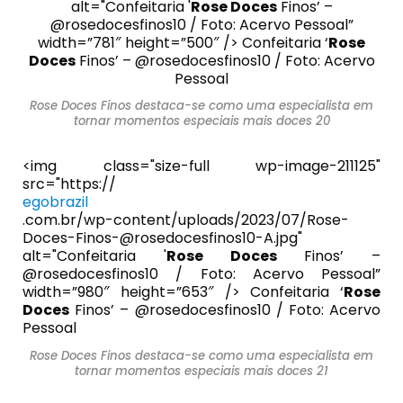
alt="Confeitaria '
Rose Doces
Finos’ –
@rosedocesfinos10 / Foto: Acervo Pessoal”
width=”781″ height=”500″ /> Confeitaria ‘
Rose
Doces
Finos’ – @rosedocesfinos10 / Foto: Acervo
Pessoal
Rose Doces Finos destaca-se como uma especialista em
tornar momentos especiais mais doces 20
<img class="size-full wp-image-211125"
src="https://
egobrazil
.com.br/wp-content/uploads/2023/07/Rose-
Doces-Finos-@rosedocesfinos10-A.jpg"
alt="Confeitaria '
Rose Doces
Finos’ –
@rosedocesfinos10 / Foto: Acervo Pessoal”
width=”980″ height=”653″ /> Confeitaria ‘
Rose
Doces
Finos’ – @rosedocesfinos10 / Foto: Acervo
Pessoal
Rose Doces Finos destaca-se como uma especialista em
tornar momentos especiais mais doces 21