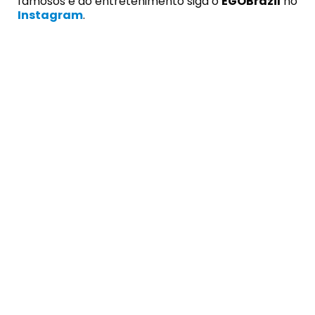
famosos e do entretenimento siga o
EGOBrazil
no
Instagram
.