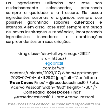
Os ingredientes utilizados por Rose são
cuidadosamente selecionados, priorizando
sempre a qualidade e a frescura. Ela busca
ingredientes sazonais e orgânicos sempre que
possível, garantindo sabores autênticos e
intensos. Além disso, Rose está sempre em busca
de novas inspirações e tendências, incorporando
ingredientes inovadores e combinações
surpreendentes em suas criações.
<img class="size-full wp-image-211121"
src="https://
egobrazil
.com.br/wp-
content/uploads/2023/07/WhatsApp-Image-
2023-07-04-at-11.29.02.jpeg" alt="Confeitaria
'
Rose Doces
Finos’ – @rosedocesfinos10 / Foto:
Acervo Pessoal” width=”980″ height=”766″ />
Confeitaria ‘
Rose Doces
Finos’ –
@rosedocesfinos10 / Foto: Acervo Pessoal
Rose Doces Finos destaca-se como uma especialista em