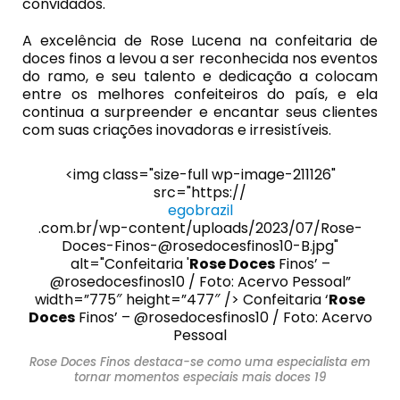
convidados.
A excelência de Rose Lucena na confeitaria de
doces finos a levou a ser reconhecida nos eventos
do ramo, e seu talento e dedicação a colocam
entre os melhores confeiteiros do país, e ela
continua a surpreender e encantar seus clientes
com suas criações inovadoras e irresistíveis.
<img class="size-full wp-image-211126"
src="https://
egobrazil
.com.br/wp-content/uploads/2023/07/Rose-
Doces-Finos-@rosedocesfinos10-B.jpg"
alt="Confeitaria '
Rose Doces
Finos’ –
@rosedocesfinos10 / Foto: Acervo Pessoal”
width=”775″ height=”477″ /> Confeitaria ‘
Rose
Doces
Finos’ – @rosedocesfinos10 / Foto: Acervo
Pessoal
Rose Doces Finos destaca-se como uma especialista em
tornar momentos especiais mais doces 19