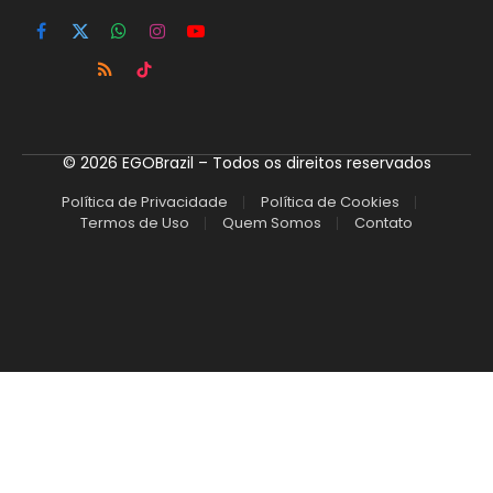
Facebook
X
WhatsApp
Instagram
YouTube
(Twitter)
RSS
TikTok
© 2026 EGOBrazil – Todos os direitos reservados
Política de Privacidade
Política de Cookies
Termos de Uso
Quem Somos
Contato