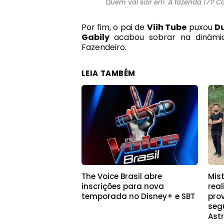
Quem vai sair em 'A fazenda 17'? Ca
Por fim, o pai de
Viih Tube
puxou
D
Gabily
acabou sobrar na dinâmi
Fazendeiro.
LEIA TAMBÉM
The Voice Brasil abre
Mis
inscrições para nova
rea
temporada no Disney+ e SBT
pro
seg
Astr