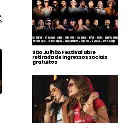
.
o
São Julhão Festival abre
retirada de ingressos sociais
gratuitos
6