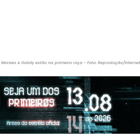
o Moraes e Gabily estão na primeira roça - Foto: Reprodução/Interne