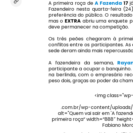
A primeira roça de
A Fazenda
17
j
Fazendeiro nesta quarta-feira (24
preferência do público. O resultado 
mas o
EXTRA
abriu uma enquete pa
deve permanecer na competição.
Os três peões chegaram à prime
conflitos entre os participantes. A
sede deram ainda mais repercussão
A fazendeira da semana,
Rayan
participante a ocupar o banquinho.
na berlinda, com o empresário rec
peso dois, graças ao poder da cham
<img class="wp-
.com.br/wp-content/uploads/
alt="Quem vai sair em 'A fazend
primeira roça” width=”888″ height
Fabiano Mora