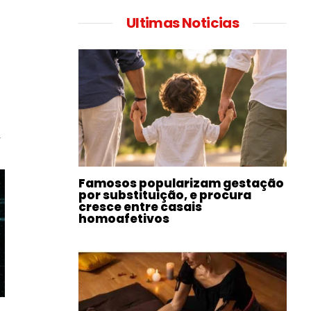
Ultimas Noticias
t
Famosos popularizam gestação
por substituição, e procura
cresce entre casais
homoafetivos