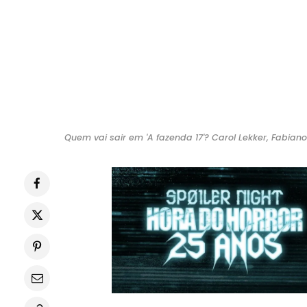
Quem vai sair em 'A fazenda 17'? Carol Lekker, Fabian