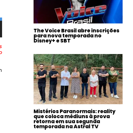
The Voice Brasil abre inscrições
para nova temporada no
Disney+ e SBT
s
o
m
Mistérios Paranormais: reality
que coloca médiuns à prova
retorna em sua segunda
temporada na Astral TV