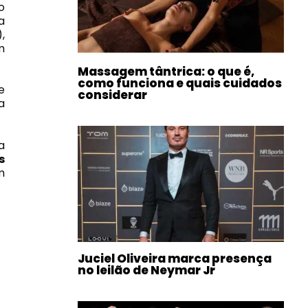
o
a
,
m
Massagem tântrica: o que é,
como funciona e quais cuidados
e
considerar
a
a
s
m
Juciel Oliveira marca presença
no leilão de Neymar Jr