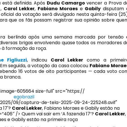
á está definida. Após
Dudu Camargo
vencer a Prova d
),
Carol Lekker
,
Fabiano Moraes
e
Gabily
disputam 
oficial da votação será divulgado nesta quinta-feira (25)
ra que os fãs possam registrar sua opinião sobre que
ira berlinda após uma semana marcada por tensão 
s diversas brigas envolvendo quase todos os moradores d
 à formação da roça.
e Figliuzzi
, indicou
Carol Lekker
como a primeir
 Em seguida, a votação da casa colocou
Fabiano Morae
ebendo 16 votos de oito participantes — cada voto co
a branca.
image-605664 size-full" src="https://
egobrazil
2025/09/captura-de-tela-2025-09-24-225248.avif"
a 17'?
Carol Lekker
, Fabiano Moraes e Gabily estão na
=”406″ /> Quem vai sair em ‘A fazenda 17’?
Carol Lekker
,
es e Gabily estão na primeira roça