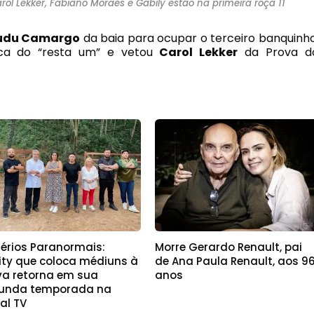
rol Lekker, Fabiano Moraes e Gabily estão na primeira roça 11
udu Camargo
da baia para ocupar o terceiro banquinho
ca do “resta um” e vetou
Carol Lekker
da Prova d
térios Paranormais:
Morre Gerardo Renault, pai
lity que coloca médiuns à
de Ana Paula Renault, aos 9
va retorna em sua
anos
unda temporada na
al TV