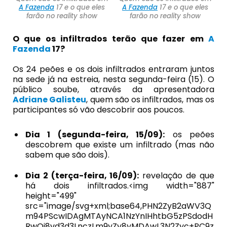
A Fazenda
17 e o que eles
A Fazenda
17 e o que eles
farão no reality show
farão no reality show
O que os infiltrados terão que fazer em
A
Fazenda
17?
Os 24 peões e os dois infiltrados entraram juntos
na sede já na estreia, nesta segunda-feira (15). O
público soube, através da apresentadora
Adriane Galisteu
, quem são os infiltrados, mas os
participantes só vão descobrir aos poucos.
Dia 1 (segunda-feira, 15/09):
os peões
descobrem que existe um infiltrado (mas não
sabem que são dois).
Dia 2 (terça-feira, 16/09):
revelação de que
há dois infiltrados.<img width="887"
height="499"
src="image/svg+xml;base64,PHN2ZyB2aWV3Q
m94PScwIDAgMTAyNCA1NzYnIHhtbG5zPSdodH
RwOi8vd3d3LnczLm9yZy8yMDAwL3N2Zyc+PC9z