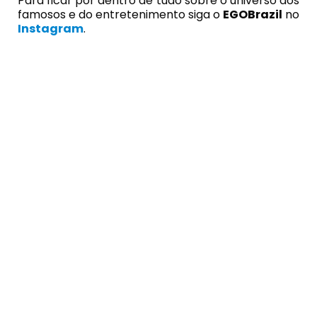
Para ficar por dentro de tudo sobre o universo dos
famosos e do entretenimento siga o
EGOBrazil
no
Instagram
.