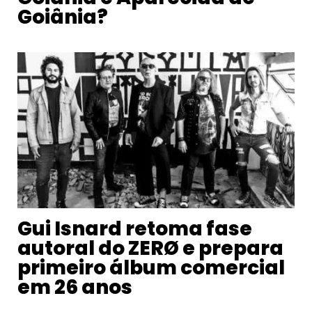
Goiânia?
Gui Isnard retoma fase
autoral do ZERØ e prepara
primeiro álbum comercial
em 26 anos