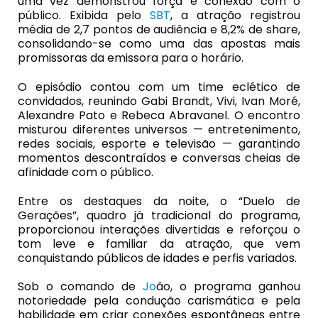
uma vez demonstrou força e conexão com o
público. Exibida pelo
SBT
, a atração registrou
média de 2,7 pontos de audiência e 8,2% de share,
consolidando-se como uma das apostas mais
promissoras da emissora para o horário.
O episódio contou com um time eclético de
convidados, reunindo Gabi Brandt, Vivi, Ivan Moré,
Alexandre Pato e Rebeca Abravanel. O encontro
misturou diferentes universos — entretenimento,
redes sociais, esporte e televisão — garantindo
momentos descontraídos e conversas cheias de
afinidade com o público.
Entre os destaques da noite, o “Duelo de
Gerações”, quadro já tradicional do programa,
proporcionou interações divertidas e reforçou o
tom leve e familiar da atração, que vem
conquistando públicos de idades e perfis variados.
Sob o comando de
Jo
ão, o programa ganhou
notoriedade pela condução carismática e pela
habilidade em criar conexões espontâneas entre