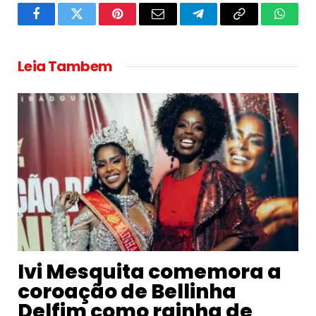
Facebook
Twitter
Pinterest
Email
Telegram
Copy
Whats
Link
Leia Tambem
Ivi Mesquita comemora a
coroação de Bellinha
Delfim como rainha de