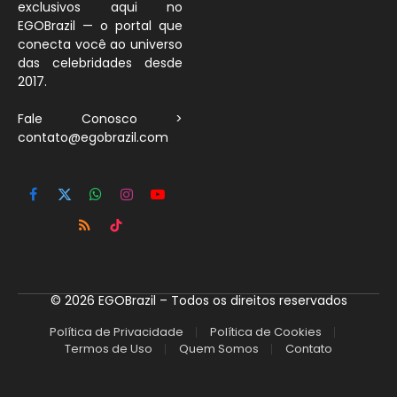
exclusivos aqui no
EGOBrazil — o portal que
conecta você ao universo
das celebridades desde
2017.
Fale Conosco >
contato@egobrazil.com
Facebook
X
WhatsApp
Instagram
YouTube
(Twitter)
RSS
TikTok
© 2026 EGOBrazil – Todos os direitos reservados
Política de Privacidade
Política de Cookies
Termos de Uso
Quem Somos
Contato