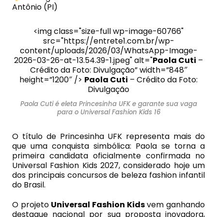
Antônio (PI)
<img class="size-full wp-image-60766"
src="https://entrete1.com.br/wp-
content/uploads/2026/03/WhatsApp-Image-
2026-03-26-at-13.54.39-1.jpeg" alt="
Paola Cuti
–
Crédito da Foto: Divulgação” width=”848″
height=”1200″ />
Paola Cuti
– Crédito da Foto:
Divulgação
Paola Cuti é eleta Princesinha UFK e garante sua vaga
para o Universal Fashion Kids 16
O título de Princesinha UFK representa mais do
que uma conquista simbólica: Paola se torna a
primeira candidata oficialmente confirmada no
Universal Fashion Kids 2027, considerado hoje um
dos principais concursos de beleza fashion infantil
do Brasil.
O projeto
Universal Fashion Kids
vem ganhando
destaque nacional por sua proposta inovadora,