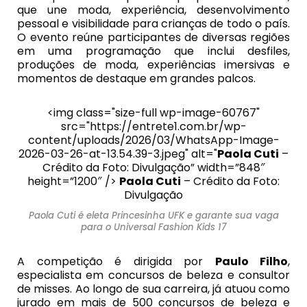
que une moda, experiência, desenvolvimento
pessoal e visibilidade para crianças de todo o país.
O evento reúne participantes de diversas regiões
em uma programação que inclui desfiles,
produções de moda, experiências imersivas e
momentos de destaque em grandes palcos.
<img class="size-full wp-image-60767"
src="https://entrete1.com.br/wp-
content/uploads/2026/03/WhatsApp-Image-
2026-03-26-at-13.54.39-3.jpeg" alt="
Paola Cuti
–
Crédito da Foto: Divulgação” width=”848″
height=”1200″ />
Paola Cuti
– Crédito da Foto:
Divulgação
Paola Cuti é eleta Princesinha UFK e garante sua vaga
para o Universal Fashion Kids 17
A competição é dirigida por
Paulo Filho
,
especialista em concursos de beleza e consultor
de misses. Ao longo de sua carreira, já atuou como
jurado em mais de 500 concursos de beleza e