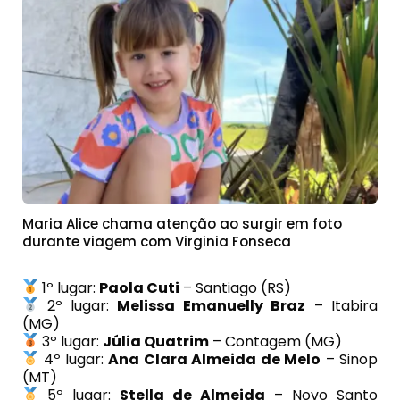
Maria Alice chama atenção ao surgir em foto
durante viagem com Virginia Fonseca
1º lugar:
Paola Cuti
– Santiago (RS)
2º lugar:
Melissa Emanuelly Braz
– Itabira
(MG)
3º lugar:
Júlia Quatrim
– Contagem (MG)
4º lugar:
Ana Clara Almeida de Melo
– Sinop
(MT)
5º lugar:
Stella de Almeida
– Novo Santo