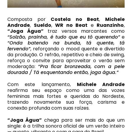
Composta por
Costela no Beat
,
Michele
Andrade
,
Sueldo
,
WR no Beat
e
Ruanzinho
,
“Joga Água”
traz versos marcantes como
“Solzão, prainha, é tudo que eu tô querendo”
e
“Onda batendo na bunda, tá quente, tá
fervendo”
, reforçando o mood quente e divertido
da produção. O refrão, repetitivo e cheio de swing,
reforça o convite para aproveitar o verão sem
moderação:
“Pra ficar bronzeada, com a pele
dourada / Tá esquentando então, joga água.”
Com este lançamento,
Michele Andrade
reafirma seu espaço como uma das vozes
femininas mais fortes e queridas do Nordeste,
trazendo novamente sua força, carisma e
conexão profunda com suas raízes.
“Joga Água”
chega para ser mais do que um
single: é a trilha sonora oficial de um verão inteiro
— quente, vibrante e com a cara do Brasil.