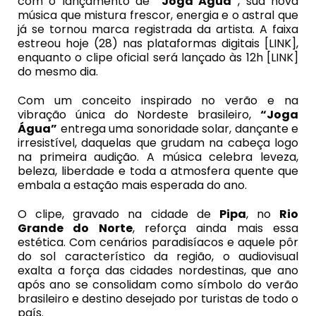
com o lançamento de
“Joga Água”
, sua nova
música que mistura frescor, energia e o astral que
já se tornou marca registrada da artista. A faixa
estreou hoje (28) nas plataformas digitais [LINK],
enquanto o clipe oficial será lançado às 12h [LINK]
do mesmo dia.
Com um conceito inspirado no verão e na
vibração única do Nordeste brasileiro,
“Joga
Água”
entrega uma sonoridade solar, dançante e
irresistível, daquelas que grudam na cabeça logo
na primeira audição. A música celebra leveza,
beleza, liberdade e toda a atmosfera quente que
embala a estação mais esperada do ano.
O clipe, gravado na cidade de
Pipa
, no
Rio
Grande do Norte
, reforça ainda mais essa
estética. Com cenários paradisíacos e aquele pôr
do sol característico da região, o audiovisual
exalta a força das cidades nordestinas, que ano
após ano se consolidam como símbolo do verão
brasileiro e destino desejado por turistas de todo o
país.