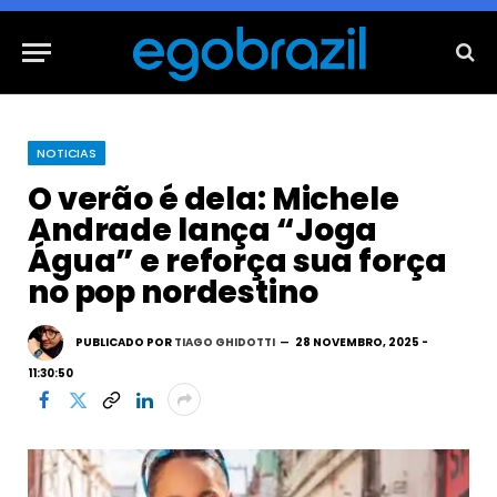
NOTICIAS
O verão é dela: Michele
Andrade lança “Joga
Água” e reforça sua força
no pop nordestino
PUBLICADO POR
TIAGO GHIDOTTI
28 NOVEMBRO, 2025 -
11:30:50