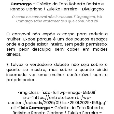
Camargo
– Crédito da Foto Roberto Batista e
Renato Cipriano / Zuleika Ferreira – Divulgação
O corpo no carnaval não é excesso. É linguagem, Isis
Camargo sabe exatamente o que comunica 20
O carnaval não expõe o corpo para reduzir a
mulher. Expõe porque é um dos poucos espaços
onde ela pode existir inteira, sem pedir permissão,
sem pedir desculpa, sem caber em moldes
alheios.
E talvez o verdadeiro debate não seja sobre o
quanto se mostra, mas sobre o quanto ainda
incomoda ver uma mulher confortável com o
próprio poder.
<img class="size-full wp-image-58569"
src="https://entrete1.com.br/wp-
content/uploads/2026/01/Isis-25.01.2025-156.jpg"
alt="
Isis Camargo
– Crédito da Foto Roberto
Batista e Renato Cipriano / Zuleika Ferreira –