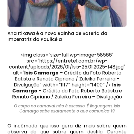
Ana Itikawa é a nova Rainha de Bateria da
Imperatriz da Paulicéia
<img class="size-full wp-image-58566"
src="https://entrete1.com.br/wp-
content/uploads/2026/01/Isis-25.01.2025-148.jpg"
alt="
Isis Camargo
– Crédito da Foto Roberto
Batista e Renato Cipriano / Zuleika Ferreira –
Divulgação” width=”1117″ height=”1400″ />
Isis
Camargo
– Crédito da Foto Roberto Batista e
Renato Cipriano / Zuleika Ferreira – Divulgação
O corpo no carnaval não é excesso. É linguagem, Isis
Camargo sabe exatamente o que comunica 19
O incômodo que isso gera diz mais sobre quem
observa do que sobre quem desfila. Durante