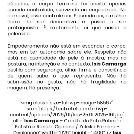
décadas, o corpo feminino foi aceito apenas
quando controlado, suavizado ou enquadrado. No
carnaval, esse controle cai. E quando cai, a mulher
deixa de ser decorativa e passa a ser
protagonista. É exatamente aí que nasce a
polêmica.
Empoderamento não está em esconder o corpo,
mas em ter autonomia sobre ele. Respeito não
está na quantidade de pele à mostra, mas na
postura, na intenção e no contexto.
Isis Camargo
desfila com segurança, olhar firme e consciência
de quem sabe o que representa. Não há
submissão no gesto, não há fragilidade na
imagem. Há presença.
<img class="size-full wp-image-58567"
src="https://entrete1.com.br/wp-
content/uploads/2026/01/Isis-25.01.2025-161.jpg"
alt="
Isis Camargo
– Crédito da Foto Roberto
Batista e Renato Cipriano / Zuleika Ferreira –
Divulgação” width=”1126″ height=”1400″ />
Isis