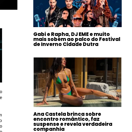
Gabi e Rapha, DJ EME e muito
mais sobem ao palco do Festival
de Inverno Cidade Dutra
o
e
Ana Castela brinca sobre
m
encontro romântico, faz
o
suspense e revela verdadeira
o
companhia
o