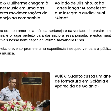
o & Guilherme chegam à
Ao lado de Dilsinho, Raffa
ner Music em uma das
Torres lança “Autodefesa”,
ores movimentações do
que integra o audiovisual
tanejo na companhia
“Alma”
eu do meu amor pela música sertaneja e da vontade de prestar um
a é o lugar perfeito para dar início a essa jornada, e estou muit
ríveis nessa noite especial”, afirma
Alexandre Pires
.
ta, o evento promete uma experiência inesquecível para o público
a música.
AU18K: Quanto custa um ane
de formatura em Goiânia e
Aparecida de Goiânia?