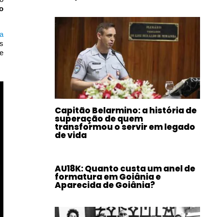
o
a
s
e
Capitão Belarmino: a história de
superação de quem
transformou o servir em legado
de vida
AU18K: Quanto custa um anel de
formatura em Goiânia e
Aparecida de Goiânia?