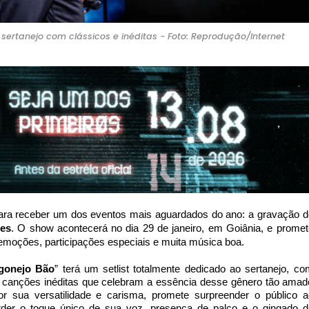
% sertanejo com clássicos e inéditas - Foto: Reprodução/Internet
 para receber um dos eventos mais aguardados do ano: a gravação d
res
. O show acontecerá no dia 29 de janeiro, em Goiânia, e promet
s emoções, participações especiais e muita música boa.
gonejo Bão
” terá um setlist totalmente dedicado ao sertanejo, co
e canções inéditas que celebram a essência desse gênero tão amad
or sua versatilidade e carisma, promete surpreender o público a
rder o toque único de sua voz, presença de palco e o gingado d