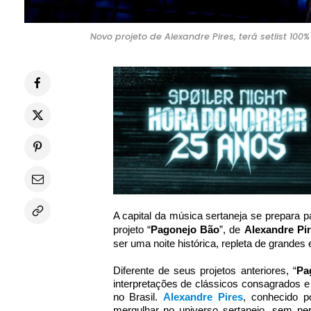
Novo projeto de Alexandre Pires, terá setlist 100
A capital da música sertaneja se prepara
projeto “
Pagonejo Bão
”, de
Alexandre Pi
ser uma noite histórica, repleta de grande
Diferente de seus projetos anteriores, “
Pa
interpretações de clássicos consagrados 
no Brasil.
Alexandre Pires
, conhecido p
mergulhar no universo sertanejo, sem pe