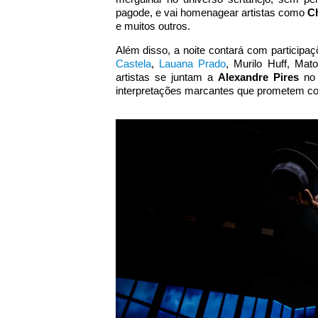
pagode, e vai homenagear artistas como
C
e muitos outros.
Além disso, a noite contará com participa
Castela
,
Lauana Prado
, Murilo Huff, Mat
artistas se juntam a
Alexandre Pires
no 
interpretações marcantes que prometem con